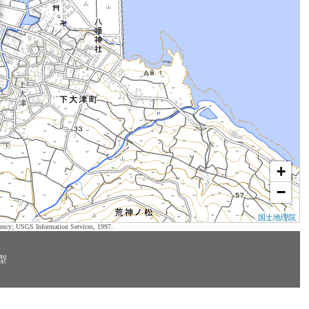
+
−
国土地理院
ency; USGS Information Services, 1997.
型