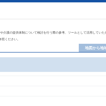
療や介護の提供体制について検討を行う際の参考、ツールとして活用していた
参照ください。
地図から地