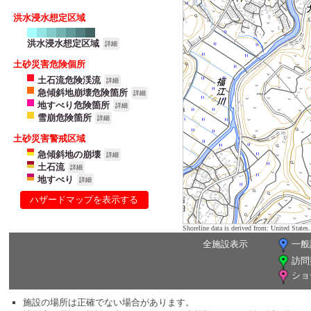
洪水浸水想定区域
洪水浸水想定区域
詳細
土砂災害危険個所
土石流危険渓流
詳細
急傾斜地崩壊危険箇所
詳細
地すべり危険箇所
詳細
雪崩危険箇所
詳細
土砂災害警戒区域
急傾斜地の崩壊
詳細
土石流
詳細
地すべり
詳細
ハザードマップを表示する
Shoreline data is derived from: United Sta
全施設表示
一般
訪問
ショ
施設の場所は正確でない場合があります。