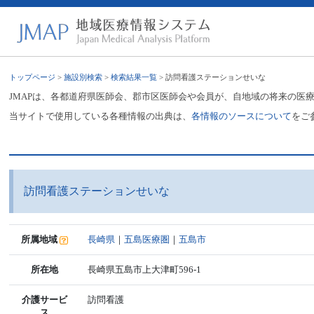
トップページ
>
施設別検索
>
検索結果一覧
> 訪問看護ステーションせいな
JMAPは、各都道府県医師会、郡市区医師会や会員が、自地域の将来の医
当サイトで使用している各種情報の出典は、
各情報のソースについて
をご
訪問看護ステーションせいな
所属地域
長崎県
｜
五島医療圏
｜
五島市
所在地
長崎県五島市上大津町596-1
介護サービ
訪問看護
ス