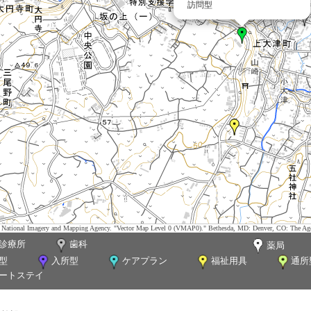
訪問型
tes. National Imagery and Mapping Agency. "Vector Map Level 0 (VMAP0)." Bethesda, MD: Denver, CO: The Ag
診療所
歯科
薬局
型
入所型
ケアプラン
福祉用具
通所
ートステイ