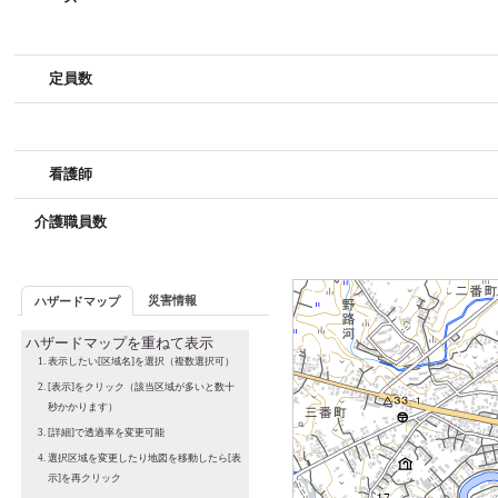
定員数
看護師
介護職員数
災害情報
ハザードマップ
ハザードマップを重ねて表示
表示したい[区域名]を選択（複数選択可）
[表示]をクリック（該当区域が多いと数十
秒かかります）
[詳細]で透過率を変更可能
選択区域を変更したり地図を移動したら[表
示]を再クリック