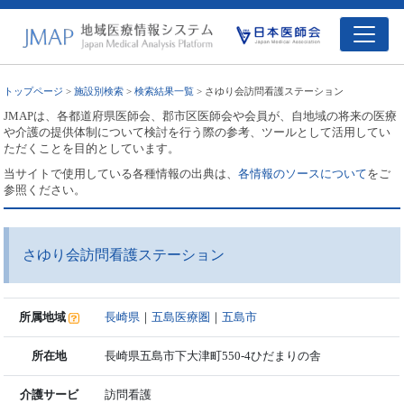
トップページ
>
施設別検索
>
検索結果一覧
> さゆり会訪問看護ステーション
JMAPは、各都道府県医師会、郡市区医師会や会員が、自地域の将来の医療
や介護の提供体制について検討を行う際の参考、ツールとして活用してい
ただくことを目的としています。
当サイトで使用している各種情報の出典は、
各情報のソースについて
をご
参照ください。
さゆり会訪問看護ステーション
所属地域
長崎県
｜
五島医療圏
｜
五島市
所在地
長崎県五島市下大津町550-4ひだまりの舎
介護サービ
訪問看護