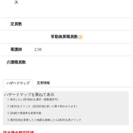
ス
定員数
常勤換算職員数
看護師
2.50
介護職員数
災害情報
ハザードマップ
ハザードマップを重ねて表示
表示したい[区域名]を選択（複数選択可）
[表示]をクリック（該当区域が多いと数十秒かかります）
[詳細]で透過率を変更可能
選択区域を変更したり地図を移動したら[表示]を再クリック
洪水浸水想定区域