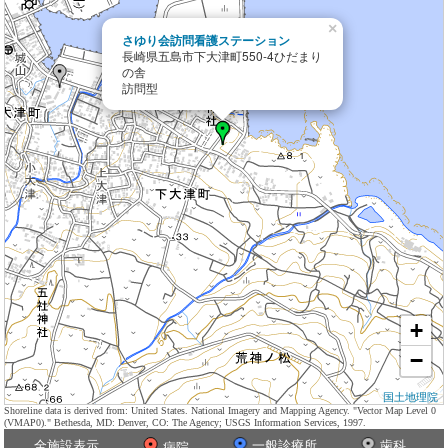
×
さゆり会訪問看護ステーション
長崎県五島市下大津町550-4ひだまり
の舎
訪問型
+
−
国土地理院
Shoreline data is derived from: United States. National Imagery and Mapping Agency. "Vector Map Level 0
(VMAP0)." Bethesda, MD: Denver, CO: The Agency; USGS Information Services, 1997.
全施設表示
一般診療所
歯科
病院