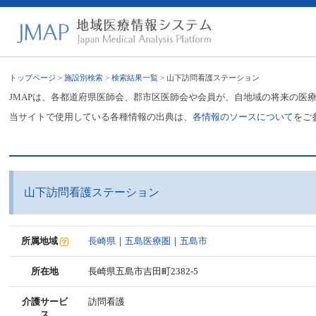
トップページ
>
施設別検索
>
検索結果一覧
> 山下訪問看護ステーション
JMAPは、各都道府県医師会、郡市区医師会や会員が、自地域の将来の医
当サイトで使用している各種情報の出典は、
各情報のソースについて
をご
山下訪問看護ステーション
所属地域
長崎県
｜
五島医療圏
｜
五島市
所在地
長崎県五島市吉田町2382-5
介護サービ
訪問看護
ス