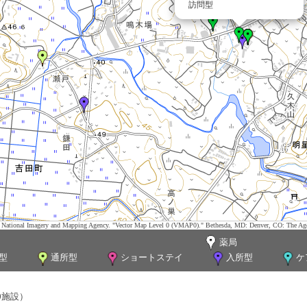
訪問型
tes. National Imagery and Mapping Agency. "Vector Map Level 0 (VMAP0)." Bethesda, MD: Denver, CO: The Ag
薬局
型
通所型
ショートステイ
入所型
ケ
0施設）