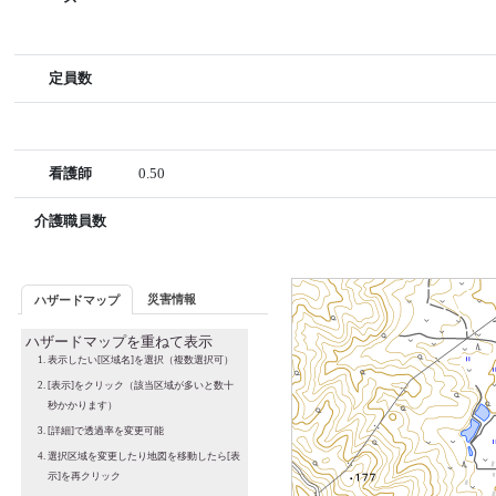
定員数
看護師
0.50
介護職員数
災害情報
ハザードマップ
ハザードマップを重ねて表示
表示したい[区域名]を選択（複数選択可）
[表示]をクリック（該当区域が多いと数十
秒かかります）
[詳細]で透過率を変更可能
選択区域を変更したり地図を移動したら[表
示]を再クリック