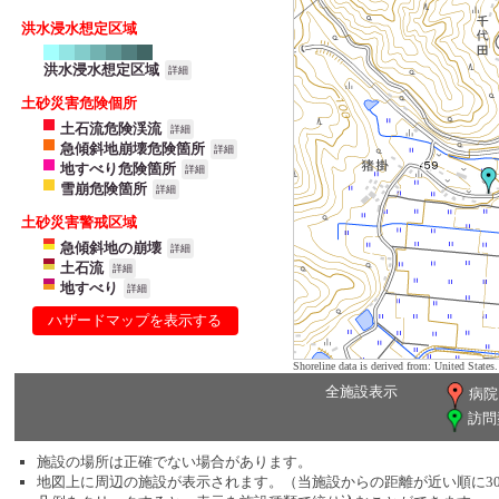
洪水浸水想定区域
洪水浸水想定区域
詳細
土砂災害危険個所
土石流危険渓流
詳細
急傾斜地崩壊危険箇所
詳細
地すべり危険箇所
詳細
雪崩危険箇所
詳細
土砂災害警戒区域
急傾斜地の崩壊
詳細
土石流
詳細
地すべり
詳細
ハザードマップを表示する
Shoreline data is derived from: United Sta
全施設表示
病院
訪問
施設の場所は正確でない場合があります。
地図上に周辺の施設が表示されます。（当施設からの距離が近い順に3