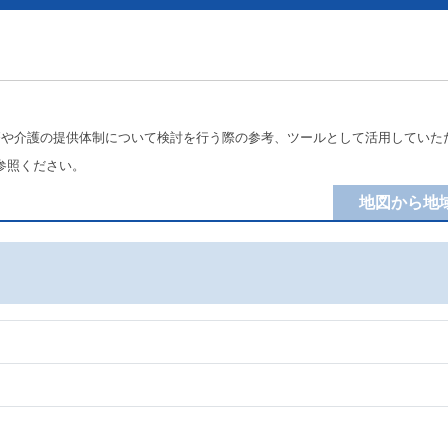
療や介護の提供体制について検討を行う際の参考、ツールとして活用していた
参照ください。
地図から地