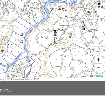
+
−
国土地理院
ency; USGS Information Services, 1997.
アプラン