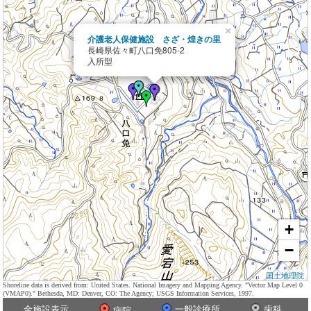
×
介護老人保健施設 さざ・煌きの里
長崎県佐々町八口免805-2
入所型
+
−
国土地理院
Shoreline data is derived from: United States. National Imagery and Mapping Agency. "Vector Map Level 0
(VMAP0)." Bethesda, MD: Denver, CO: The Agency; USGS Information Services, 1997.
全施設表示
一般診療所
歯科
病院