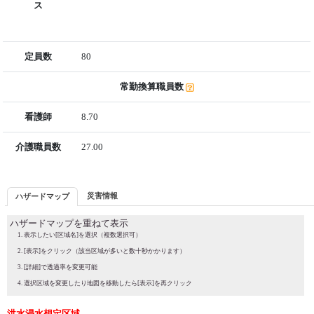
ス
定員数
80
常勤換算職員数
看護師
8.70
介護職員数
27.00
災害情報
ハザードマップ
ハザードマップを重ねて表示
表示したい[区域名]を選択（複数選択可）
[表示]をクリック（該当区域が多いと数十秒かかります）
[詳細]で透過率を変更可能
選択区域を変更したり地図を移動したら[表示]を再クリック
洪水浸水想定区域