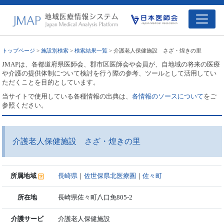
トップページ
>
施設別検索
>
検索結果一覧
> 介護老人保健施設 さざ・煌きの里
JMAPは、各都道府県医師会、郡市区医師会や会員が、自地域の将来の医療
や介護の提供体制について検討を行う際の参考、ツールとして活用してい
ただくことを目的としています。
当サイトで使用している各種情報の出典は、
各情報のソースについて
をご
参照ください。
介護老人保健施設 さざ・煌きの里
所属地域
長崎県
｜
佐世保県北医療圏
｜
佐々町
所在地
長崎県佐々町八口免805-2
介護サービ
介護老人保健施設