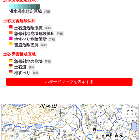
洪水浸水想定区域
詳細
土砂災害危険個所
土石流危険渓流
詳細
急傾斜地崩壊危険箇所
詳細
地すべり危険箇所
詳細
雪崩危険箇所
詳細
土砂災害警戒区域
急傾斜地の崩壊
詳細
土石流
詳細
地すべり
詳細
ハザードマップを表示する