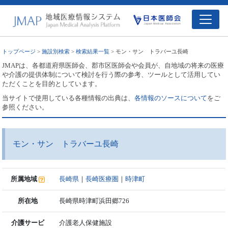
トップページ
>
施設別検索
>
検索結果一覧
> モン・サン トラバーユ長崎
JMAPは、各都道府県医師会、郡市区医師会や会員が、自地域の将来の医療
や介護の提供体制について検討を行う際の参考、ツールとして活用してい
ただくことを目的としています。
当サイトで使用している各種情報の出典は、
各情報のソースについて
をご
参照ください。
モン・サン トラバーユ長崎
所属地域
長崎県
｜
長崎医療圏
｜
時津町
所在地
長崎県時津町浜田郷726
介護サービ
介護老人保健施設