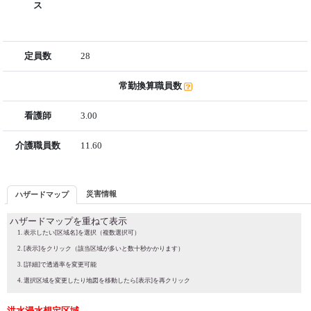
ス
定員数
28
常勤換算職員数
看護師
3.00
介護職員数
11.60
災害情報
ハザードマップ
ハザードマップを重ねて表示
表示したい[区域名]を選択（複数選択可）
[表示]をクリック（該当区域が多いと数十秒かかります）
[詳細]で透過率を変更可能
選択区域を変更したり地図を移動したら[表示]を再クリック
洪水浸水想定区域