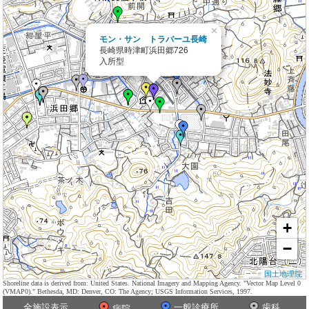
×
モン・サン トラバーユ長崎
長崎県時津町浜田郷726
入所型
+
−
国土地理院
Shoreline data is derived from: United States. National Imagery and Mapping Agency. "Vector Map Level 0
(VMAP0)." Bethesda, MD: Denver, CO: The Agency; USGS Information Services, 1997.
全施設表示
一般診療所
歯科
病院