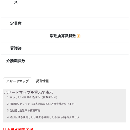
ス
定員数
常勤換算職員数
看護師
介護職員数
災害情報
ハザードマップ
ハザードマップを重ねて表示
表示したい[区域名]を選択（複数選択可）
[表示]をクリック（該当区域が多いと数十秒かかります）
[詳細]で透過率を変更可能
選択区域を変更したり地図を移動したら[表示]を再クリック
洪水浸水想定区域