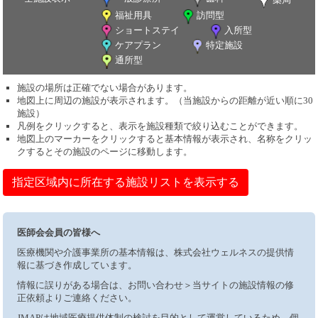
福祉用具
訪問型
ショートステイ
入所型
ケアプラン
特定施設
通所型
施設の場所は正確でない場合があります。
地図上に周辺の施設が表示されます。（当施設からの距離が近い順に30
施設）
凡例をクリックすると、表示を施設種類で絞り込むことができます。
地図上のマーカーをクリックすると基本情報が表示され、名称をクリッ
クするとその施設のページに移動します。
指定区域内に所在する施設リストを表示する
医師会会員の皆様へ
医療機関や介護事業所の基本情報は、株式会社ウェルネスの提供情
報に基づき作成しています。
情報に誤りがある場合は、お問い合わせ＞当サイトの施設情報の修
正依頼よりご連絡ください。
JMAPは地域医療提供体制の検討を目的として運営しているため、個