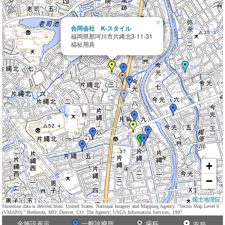
×
合同会社 K-スタイル
福岡県那珂川市片縄北3-11-31
福祉用具
+
−
国土地理院
Shoreline data is derived from: United States. National Imagery and Mapping Agency. "Vector Map Level 0
(VMAP0)." Bethesda, MD: Denver, CO: The Agency; USGS Information Services, 1997.
全施設表示
一般診療所
歯科
薬局