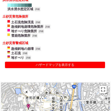
洪水浸水想定区域
詳細
土砂災害危険個所
土石流危険渓流
詳細
急傾斜地崩壊危険箇所
詳細
地すべり危険箇所
詳細
雪崩危険箇所
詳細
土砂災害警戒区域
急傾斜地の崩壊
詳細
土石流
詳細
地すべり
詳細
ハザードマップを表示する