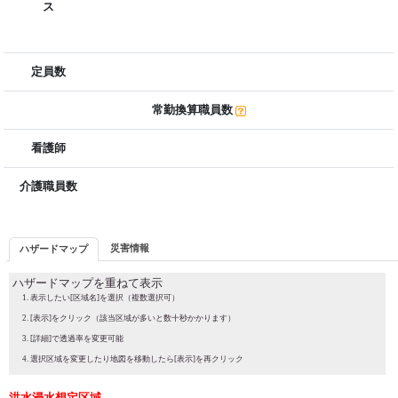
ス
定員数
常勤換算職員数
看護師
介護職員数
災害情報
ハザードマップ
ハザードマップを重ねて表示
表示したい[区域名]を選択（複数選択可）
[表示]をクリック（該当区域が多いと数十秒かかります）
[詳細]で透過率を変更可能
選択区域を変更したり地図を移動したら[表示]を再クリック
洪水浸水想定区域