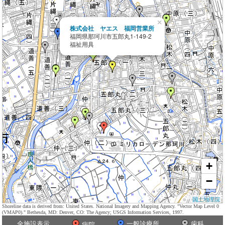
×
株式会社 ヤエス 福岡営業所
福岡県那珂川市五郎丸1-149-2
福祉用具
+
−
国土地理院
Shoreline data is derived from: United States. National Imagery and Mapping Agency. "Vector Map Level 0
(VMAP0)." Bethesda, MD: Denver, CO: The Agency; USGS Information Services, 1997.
全施設表示
一般診療所
歯科
病院