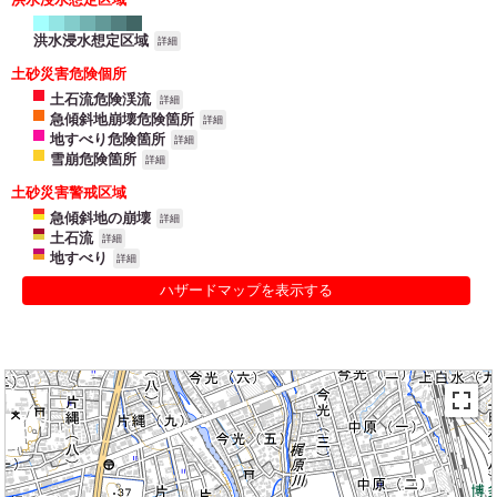
洪水浸水想定区域
詳細
土砂災害危険個所
土石流危険渓流
詳細
急傾斜地崩壊危険箇所
詳細
地すべり危険箇所
詳細
雪崩危険箇所
詳細
土砂災害警戒区域
急傾斜地の崩壊
詳細
土石流
詳細
地すべり
詳細
ハザードマップを表示する