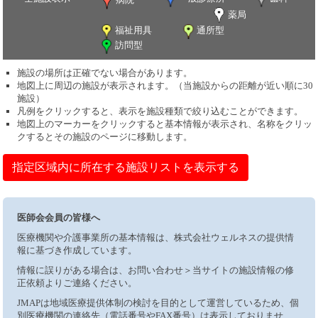
薬局
福祉用具
通所型
訪問型
施設の場所は正確でない場合があります。
地図上に周辺の施設が表示されます。（当施設からの距離が近い順に30
施設）
凡例をクリックすると、表示を施設種類で絞り込むことができます。
地図上のマーカーをクリックすると基本情報が表示され、名称をクリッ
クするとその施設のページに移動します。
指定区域内に所在する施設リストを表示する
医師会会員の皆様へ
医療機関や介護事業所の基本情報は、株式会社ウェルネスの提供情
報に基づき作成しています。
情報に誤りがある場合は、お問い合わせ＞当サイトの施設情報の修
正依頼よりご連絡ください。
JMAPは地域医療提供体制の検討を目的として運営しているため、個
別医療機関の連絡先（電話番号やFAX番号）は表示しておりませ