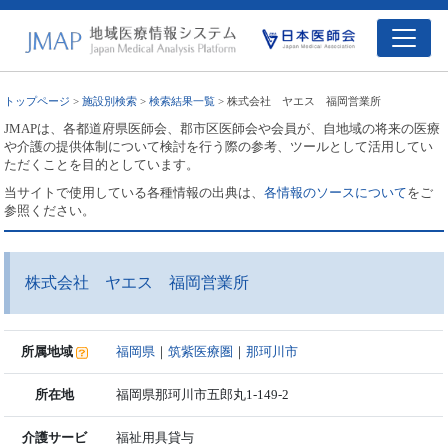
トップページ
>
施設別検索
>
検索結果一覧
> 株式会社 ヤエス 福岡営業所
JMAPは、各都道府県医師会、郡市区医師会や会員が、自地域の将来の医療
や介護の提供体制について検討を行う際の参考、ツールとして活用してい
ただくことを目的としています。
当サイトで使用している各種情報の出典は、
各情報のソースについて
をご
参照ください。
株式会社 ヤエス 福岡営業所
所属地域
福岡県
｜
筑紫医療圏
｜
那珂川市
所在地
福岡県那珂川市五郎丸1-149-2
介護サービ
福祉用具貸与