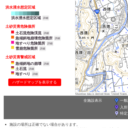
洪水浸水想定区域
洪水浸水想定区域
詳細
土砂災害危険個所
土石流危険渓流
詳細
急傾斜地崩壊危険箇所
詳細
地すべり危険箇所
詳細
雪崩危険箇所
詳細
土砂災害警戒区域
急傾斜地の崩壊
詳細
土石流
詳細
地すべり
詳細
ハザードマップを表示する
Shoreline data is derived from: United Sta
全施設表示
一般
入所
特定
施設の場所は正確でない場合があります。