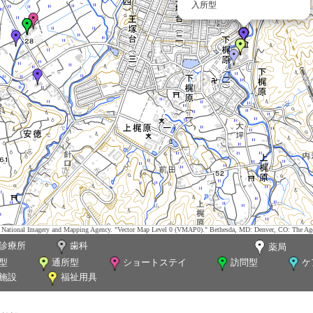
入所型
tes. National Imagery and Mapping Agency. "Vector Map Level 0 (VMAP0)." Bethesda, MD: Denver, CO: The Ag
診療所
歯科
薬局
型
通所型
ショートステイ
訪問型
ケ
施設
福祉用具