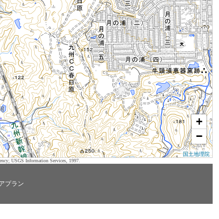
+
−
国土地理院
ency; USGS Information Services, 1997.
アプラン