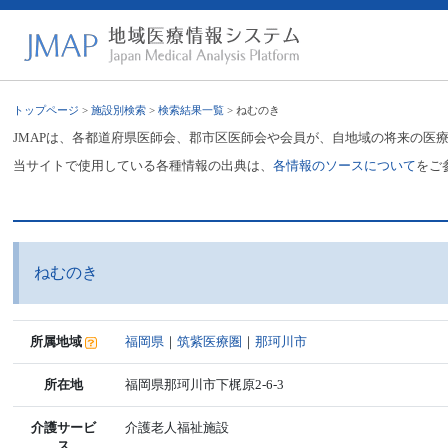
トップページ
>
施設別検索
>
検索結果一覧
> ねむのき
JMAPは、各都道府県医師会、郡市区医師会や会員が、自地域の将来の医
当サイトで使用している各種情報の出典は、
各情報のソースについて
をご
ねむのき
所属地域
福岡県
｜
筑紫医療圏
｜
那珂川市
所在地
福岡県那珂川市下梶原2-6-3
介護サービ
介護老人福祉施設
ス