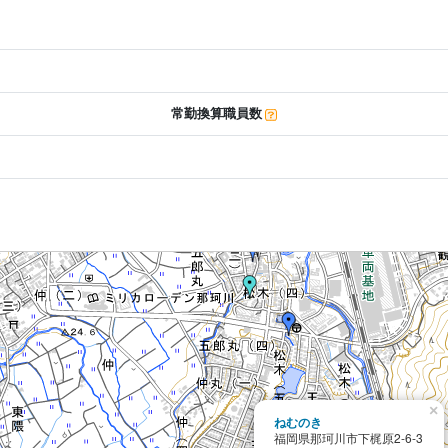
常勤換算職員数
×
ねむのき
福岡県那珂川市下梶原2-6-3