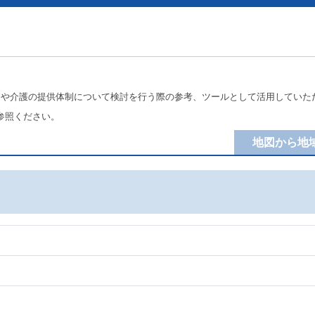
療や介護の提供体制について検討を行う際の参考、ツールとして活用していた
参照ください。
地図から地