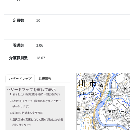
定員数
50
看護師
3.06
介護職員数
18.02
災害情報
ハザードマップ
ハザードマップを重ねて表示
表示したい[区域名]を選択（複数選択可）
[表示]をクリック（該当区域が多いと数十
秒かかります）
[詳細]で透過率を変更可能
選択区域を変更したり地図を移動したら[表
示]を再クリック