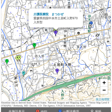
×
介護医療院 まつかぜ
愛媛県四国中央市土居町入野970
入所型
+
−
国土地理院
Shoreline data is derived from: United States. National Imagery and Mapping Agency. "Vector Map Level 0
(VMAP0)." Bethesda, MD: Denver, CO: The Agency; USGS Information Services, 1997.
全施設表示
一般診療所
歯科
病院