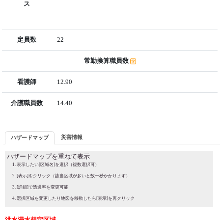
ス
定員数
22
常勤換算職員数
看護師
12.90
介護職員数
14.40
災害情報
ハザードマップ
ハザードマップを重ねて表示
表示したい[区域名]を選択（複数選択可）
[表示]をクリック（該当区域が多いと数十秒かかります）
[詳細]で透過率を変更可能
選択区域を変更したり地図を移動したら[表示]を再クリック
洪水浸水想定区域