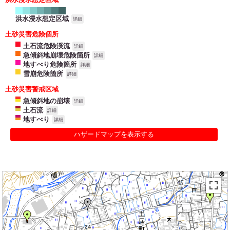
洪水浸水想定区域
詳細
土砂災害危険個所
土石流危険渓流
詳細
急傾斜地崩壊危険箇所
詳細
地すべり危険箇所
詳細
雪崩危険箇所
詳細
土砂災害警戒区域
急傾斜地の崩壊
詳細
土石流
詳細
地すべり
詳細
ハザードマップを表示する