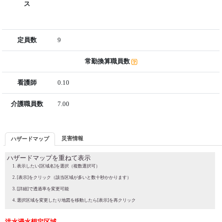
ス
定員数
9
常勤換算職員数
看護師
0.10
介護職員数
7.00
災害情報
ハザードマップ
ハザードマップを重ねて表示
表示したい[区域名]を選択（複数選択可）
[表示]をクリック（該当区域が多いと数十秒かかります）
[詳細]で透過率を変更可能
選択区域を変更したり地図を移動したら[表示]を再クリック
洪水浸水想定区域