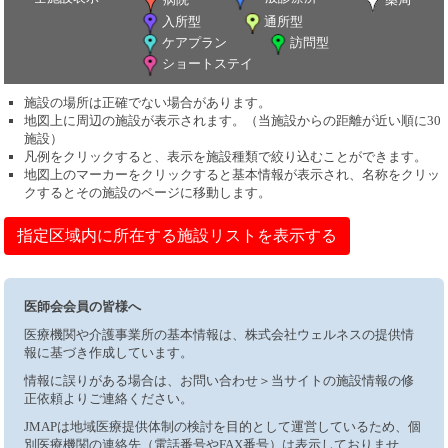
入所型
通所型
ケアプラン
訪問型
ショートステイ
施設の場所は正確でない場合があります。
地図上に周辺の施設が表示されます。（当施設からの距離が近い順に30
施設）
凡例をクリックすると、表示を施設種類で絞り込むことができます。
地図上のマーカーをクリックすると基本情報が表示され、名称をクリッ
クするとその施設のページに移動します。
指定区域内に所在する施設リストを表示する
医師会会員の皆様へ
医療機関や介護事業所の基本情報は、株式会社ウェルネスの提供情
報に基づき作成しています。
情報に誤りがある場合は、お問い合わせ＞当サイトの施設情報の修
正依頼よりご連絡ください。
JMAPは地域医療提供体制の検討を目的として運営しているため、個
別医療機関の連絡先（電話番号やFAX番号）は表示しておりませ