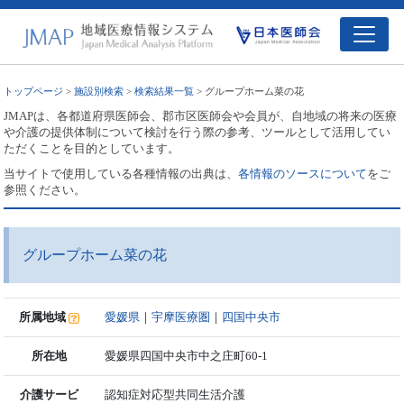
トップページ
>
施設別検索
>
検索結果一覧
> グループホーム菜の花
JMAPは、各都道府県医師会、郡市区医師会や会員が、自地域の将来の医療
や介護の提供体制について検討を行う際の参考、ツールとして活用してい
ただくことを目的としています。
当サイトで使用している各種情報の出典は、
各情報のソースについて
をご
参照ください。
グループホーム菜の花
所属地域
愛媛県
｜
宇摩医療圏
｜
四国中央市
所在地
愛媛県四国中央市中之庄町60-1
介護サービ
認知症対応型共同生活介護