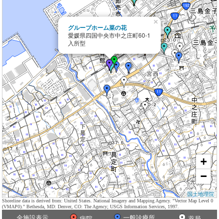
×
グループホーム菜の花
愛媛県四国中央市中之庄町60-1
入所型
+
−
国土地理院
Shoreline data is derived from: United States. National Imagery and Mapping Agency. "Vector Map Level 0
(VMAP0)." Bethesda, MD: Denver, CO: The Agency; USGS Information Services, 1997.
全施設表示
一般診療所
病院
薬局