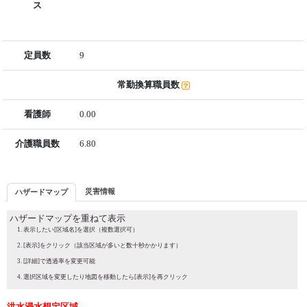
ス
定員数
9
常勤換算職員数
看護師
0.00
介護職員数
6.80
災害情報
ハザードマップ
ハザードマップを重ねて表示
表示したい[区域名]を選択（複数選択可）
[表示]をクリック（該当区域が多いと数十秒かかります）
[詳細]で透過率を変更可能
選択区域を変更したり地図を移動したら[表示]を再クリック
洪水浸水想定区域