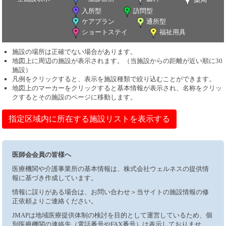
入所型
訪問型
ケアプラン
通所型
ショートステイ
福祉用具
施設の場所は正確でない場合があります。
地図上に周辺の施設が表示されます。（当施設からの距離が近い順に30
施設）
凡例をクリックすると、表示を施設種類で絞り込むことができます。
地図上のマーカーをクリックすると基本情報が表示され、名称をクリッ
クするとその施設のページに移動します。
指定区域内に所在する施設リストを表示する
医師会会員の皆様へ
医療機関や介護事業所の基本情報は、株式会社ウェルネスの提供情
報に基づき作成しています。
情報に誤りがある場合は、お問い合わせ＞当サイトの施設情報の修
正依頼よりご連絡ください。
JMAPは地域医療提供体制の検討を目的として運営しているため、個
別医療機関の連絡先（電話番号やFAX番号）は表示しておりませ