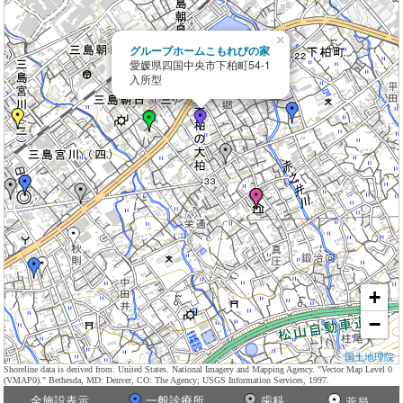
×
グループホームこもれびの家
愛媛県四国中央市下柏町54-1
入所型
+
−
国土地理院
Shoreline data is derived from: United States. National Imagery and Mapping Agency. "Vector Map Level 0
(VMAP0)." Bethesda, MD: Denver, CO: The Agency; USGS Information Services, 1997.
全施設表示
一般診療所
歯科
薬局