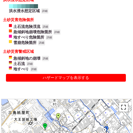
洪水浸水想定区域
詳細
土砂災害危険個所
土石流危険渓流
詳細
急傾斜地崩壊危険箇所
詳細
地すべり危険箇所
詳細
雪崩危険箇所
詳細
土砂災害警戒区域
急傾斜地の崩壊
詳細
土石流
詳細
地すべり
詳細
ハザードマップを表示する