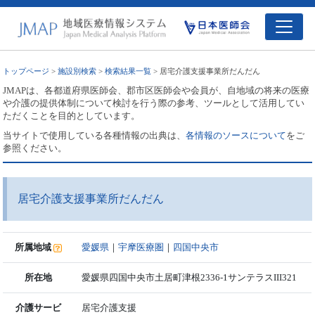
トップページ
>
施設別検索
>
検索結果一覧
> 居宅介護支援事業所だんだん
JMAPは、各都道府県医師会、郡市区医師会や会員が、自地域の将来の医療
や介護の提供体制について検討を行う際の参考、ツールとして活用してい
ただくことを目的としています。
当サイトで使用している各種情報の出典は、
各情報のソースについて
をご
参照ください。
居宅介護支援事業所だんだん
所属地域
愛媛県
｜
宇摩医療圏
｜
四国中央市
所在地
愛媛県四国中央市土居町津根2336-1サンテラスIII321
介護サービ
居宅介護支援