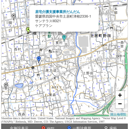
×
居宅介護支援事業所だんだん
愛媛県四国中央市土居町津根2336-1
サンテラスIII321
ケアプラン
+
−
国土地理院
Shoreline data is derived from: United States. National Imagery and Mapping Agency. "Vector Map Level 0
(VMAP0)." Bethesda, MD: Denver, CO: The Agency; USGS Information Services, 1997.
全施設表示
一般診療所
歯科
病院