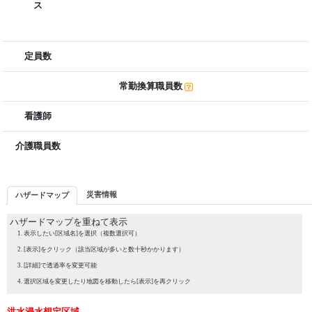
ス
定員数
常勤換算職員数
看護師
介護職員数
災害情報
ハザードマップ
ハザードマップを重ねて表示
表示したい[区域名]を選択（複数選択可）
[表示]をクリック（該当区域が多いと数十秒かかります）
[詳細]で透過率を変更可能
選択区域を変更したり地図を移動したら[表示]を再クリック
洪水浸水想定区域