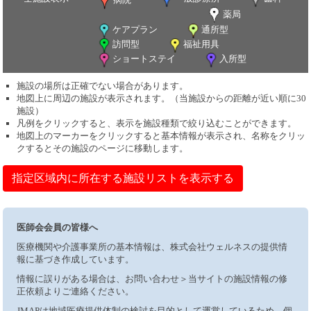
薬局
ケアプラン
通所型
訪問型
福祉用具
ショートステイ
入所型
施設の場所は正確でない場合があります。
地図上に周辺の施設が表示されます。（当施設からの距離が近い順に30
施設）
凡例をクリックすると、表示を施設種類で絞り込むことができます。
地図上のマーカーをクリックすると基本情報が表示され、名称をクリッ
クするとその施設のページに移動します。
指定区域内に所在する施設リストを表示する
医師会会員の皆様へ
医療機関や介護事業所の基本情報は、株式会社ウェルネスの提供情
報に基づき作成しています。
情報に誤りがある場合は、お問い合わせ＞当サイトの施設情報の修
正依頼よりご連絡ください。
JMAPは地域医療提供体制の検討を目的として運営しているため、個