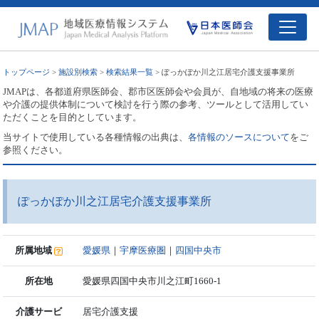
トップページ
>
施設別検索
>
検索結果一覧
> ぽっかぽか川之江居宅介護支援事業所
JMAPは、各都道府県医師会、郡市区医師会や会員が、自地域の将来の医療
や介護の提供体制について検討を行う際の参考、ツールとして活用してい
ただくことを目的としています。
当サイトで使用している各種情報の出典は、
各情報のソースについて
をご
参照ください。
ぽっかぽか川之江居宅介護支援事業所
所属地域
愛媛県
｜
宇摩医療圏
｜
四国中央市
所在地
愛媛県四国中央市川之江町1660-1
介護サービ
居宅介護支援