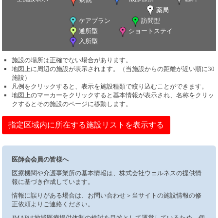
薬局
ケアプラン
訪問型
通所型
ショートステイ
入所型
施設の場所は正確でない場合があります。
地図上に周辺の施設が表示されます。（当施設からの距離が近い順に30
施設）
凡例をクリックすると、表示を施設種類で絞り込むことができます。
地図上のマーカーをクリックすると基本情報が表示され、名称をクリッ
クするとその施設のページに移動します。
指定区域内に所在する施設リストを表示する
医師会会員の皆様へ
医療機関や介護事業所の基本情報は、株式会社ウェルネスの提供情
報に基づき作成しています。
情報に誤りがある場合は、お問い合わせ＞当サイトの施設情報の修
正依頼よりご連絡ください。
JMAPは地域医療提供体制の検討を目的として運営しているため、個