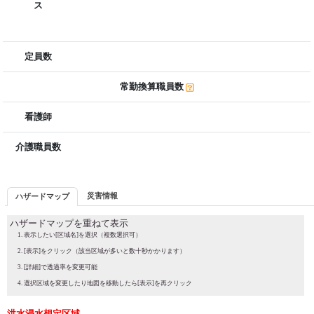
ス
定員数
常勤換算職員数
看護師
介護職員数
災害情報
ハザードマップ
ハザードマップを重ねて表示
表示したい[区域名]を選択（複数選択可）
[表示]をクリック（該当区域が多いと数十秒かかります）
[詳細]で透過率を変更可能
選択区域を変更したり地図を移動したら[表示]を再クリック
洪水浸水想定区域