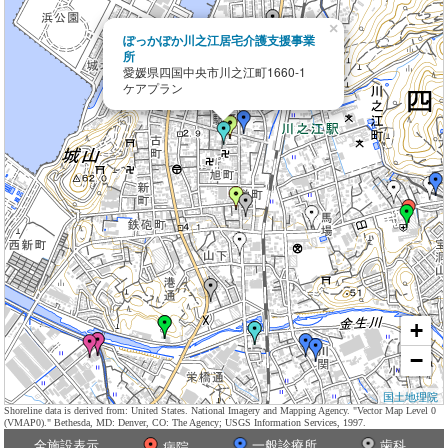
×
ぽっかぽか川之江居宅介護支援事業
所
愛媛県四国中央市川之江町1660-1
ケアプラン
+
−
国土地理院
Shoreline data is derived from: United States. National Imagery and Mapping Agency. "Vector Map Level 0
(VMAP0)." Bethesda, MD: Denver, CO: The Agency; USGS Information Services, 1997.
全施設表示
一般診療所
歯科
病院