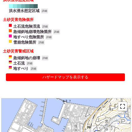
洪水浸水想定区域
詳細
土砂災害危険個所
土石流危険渓流
詳細
急傾斜地崩壊危険箇所
詳細
地すべり危険箇所
詳細
雪崩危険箇所
詳細
土砂災害警戒区域
急傾斜地の崩壊
詳細
土石流
詳細
地すべり
詳細
ハザードマップを表示する