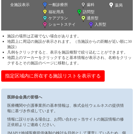
全施設表示
一般診療所
歯科
薬局
福祉用具
訪問型
ケアプラン
通所型
ショートステイ
入所型
施設の場所は正確でない場合があります。
地図上に周辺の施設が表示されます。（当施設からの距離が近い順に30
施設）
凡例をクリックすると、表示を施設種類で絞り込むことができます。
地図上のマーカーをクリックすると基本情報が表示され、名称をクリッ
クするとその施設のページに移動します。
指定区域内に所在する施設リストを表示する
医師会会員の皆様へ
医療機関や介護事業所の基本情報は、株式会社ウェルネスの提供情
報に基づき作成しています。
情報に誤りがある場合は、お問い合わせ＞当サイトの施設情報の修
正依頼よりご連絡ください。
JMAPは地域医療提供体制の検討を目的として運営しているため、個