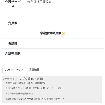
介護サービ
特定福祉用具販売
ス
定員数
常勤換算職員数
看護師
介護職員数
災害情報
ハザードマップ
ハザードマップを重ねて表示
表示したい[区域名]を選択（複数選択可）
[表示]をクリック（該当区域が多いと数十秒かかります）
[詳細]で透過率を変更可能
選択区域を変更したり地図を移動したら[表示]を再クリック