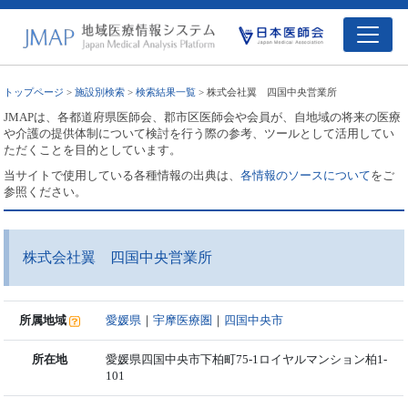
トップページ
>
施設別検索
>
検索結果一覧
> 株式会社翼 四国中央営業所
JMAPは、各都道府県医師会、郡市区医師会や会員が、自地域の将来の医療
や介護の提供体制について検討を行う際の参考、ツールとして活用してい
ただくことを目的としています。
当サイトで使用している各種情報の出典は、
各情報のソースについて
をご
参照ください。
株式会社翼 四国中央営業所
所属地域
愛媛県
｜
宇摩医療圏
｜
四国中央市
所在地
愛媛県四国中央市下柏町75-1ロイヤルマンション柏1-
101