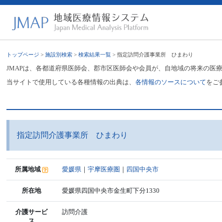
トップページ
>
施設別検索
>
検索結果一覧
> 指定訪問介護事業所 ひまわり
JMAPは、各都道府県医師会、郡市区医師会や会員が、自地域の将来の医
当サイトで使用している各種情報の出典は、
各情報のソースについて
をご
指定訪問介護事業所 ひまわり
所属地域
愛媛県
｜
宇摩医療圏
｜
四国中央市
所在地
愛媛県四国中央市金生町下分1330
介護サービ
訪問介護
ス