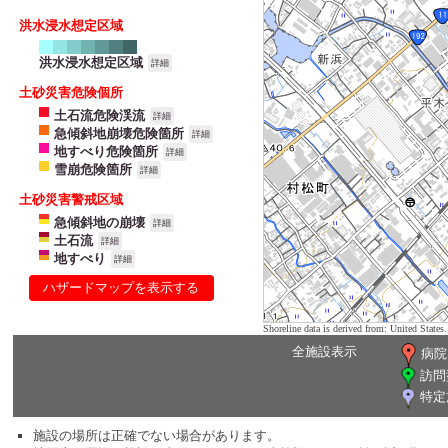
洪水浸水想定区域
洪水浸水想定区域
詳細
土砂災害危険個所
土石流危険渓流
詳細
急傾斜地崩壊危険箇所
詳細
地すべり危険箇所
詳細
雪崩危険箇所
詳細
土砂災害警戒区域
急傾斜地の崩壊
詳細
土石流
詳細
地すべり
詳細
ハザードマップを表示する
Shoreline data is derived from: United Sta
全施設表示
病院
訪問
特定
施設の場所は正確でない場合があります。