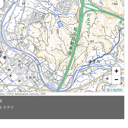
+
−
国土地理院
ency; USGS Information Services, 1997.
局
トステイ