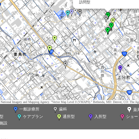
訪問型
tes. National Imagery and Mapping Agency. "Vector Map Level 0 (VMAP0)." Bethesda, MD: Denver, CO: The Ag
一般診療所
歯科
薬
型
ケアプラン
通所型
入所型
ショー
施設