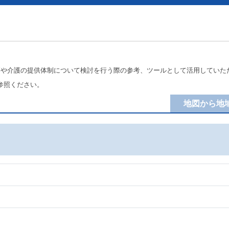
療や介護の提供体制について検討を行う際の参考、ツールとして活用していた
参照ください。
地図から地