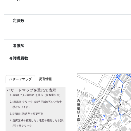
定員数
看護師
介護職員数
災害情報
ハザードマップ
ハザードマップを重ねて表示
表示したい[区域名]を選択（複数選択可）
[表示]をクリック（該当区域が多いと数十
秒かかります）
[詳細]で透過率を変更可能
選択区域を変更したり地図を移動したら[表
示]を再クリック