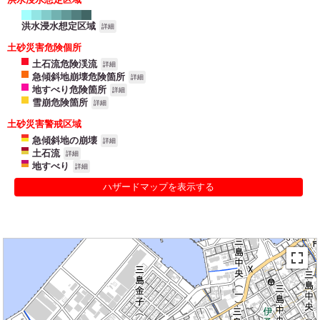
洪水浸水想定区域
詳細
土砂災害危険個所
土石流危険渓流
詳細
急傾斜地崩壊危険箇所
詳細
地すべり危険箇所
詳細
雪崩危険箇所
詳細
土砂災害警戒区域
急傾斜地の崩壊
詳細
土石流
詳細
地すべり
詳細
ハザードマップを表示する