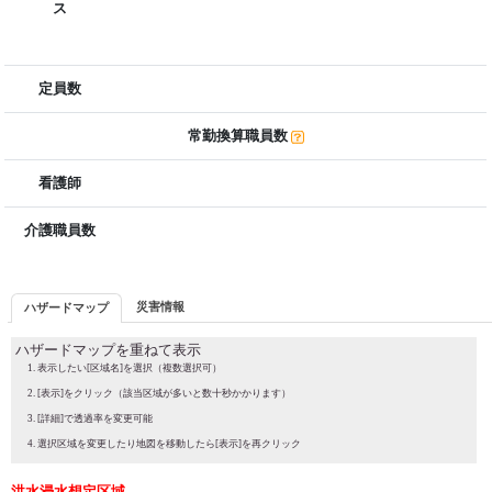
ス
定員数
常勤換算職員数
看護師
介護職員数
災害情報
ハザードマップ
ハザードマップを重ねて表示
表示したい[区域名]を選択（複数選択可）
[表示]をクリック（該当区域が多いと数十秒かかります）
[詳細]で透過率を変更可能
選択区域を変更したり地図を移動したら[表示]を再クリック
洪水浸水想定区域