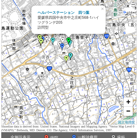
×
ヘルパーステーション 四つ葉
愛媛県四国中央市中之庄町568-1ハイ
ツグランデ205
訪問型
+
−
国土地理院
Shoreline data is derived from: United States. National Imagery and Mapping Agency. "Vector Map Level 0
(VMAP0)." Bethesda, MD: Denver, CO: The Agency; USGS Information Services, 1997.
全施設表示
一般診療所
歯科
病院