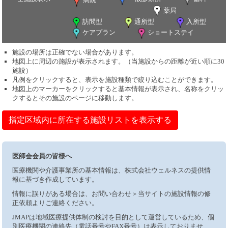
薬局
訪問型
通所型
入所型
ケアプラン
ショートステイ
施設の場所は正確でない場合があります。
地図上に周辺の施設が表示されます。（当施設からの距離が近い順に30
施設）
凡例をクリックすると、表示を施設種類で絞り込むことができます。
地図上のマーカーをクリックすると基本情報が表示され、名称をクリッ
クするとその施設のページに移動します。
指定区域内に所在する施設リストを表示する
医師会会員の皆様へ
医療機関や介護事業所の基本情報は、株式会社ウェルネスの提供情
報に基づき作成しています。
情報に誤りがある場合は、お問い合わせ＞当サイトの施設情報の修
正依頼よりご連絡ください。
JMAPは地域医療提供体制の検討を目的として運営しているため、個
別医療機関の連絡先（電話番号やFAX番号）は表示しておりませ