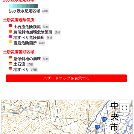
洪水浸水想定区域
詳細
土砂災害危険個所
土石流危険渓流
詳細
急傾斜地崩壊危険箇所
詳細
地すべり危険箇所
詳細
雪崩危険箇所
詳細
土砂災害警戒区域
急傾斜地の崩壊
詳細
土石流
詳細
地すべり
詳細
ハザードマップを表示する