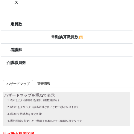
ス
定員数
常勤換算職員数
看護師
介護職員数
災害情報
ハザードマップ
ハザードマップを重ねて表示
表示したい[区域名]を選択（複数選択可）
[表示]をクリック（該当区域が多いと数十秒かかります）
[詳細]で透過率を変更可能
選択区域を変更したり地図を移動したら[表示]を再クリック
洪水浸水想定区域