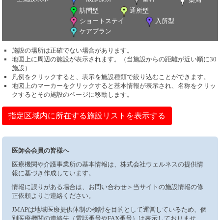
訪問型
通所型
ショートステイ
入所型
ケアプラン
施設の場所は正確でない場合があります。
地図上に周辺の施設が表示されます。（当施設からの距離が近い順に30
施設）
凡例をクリックすると、表示を施設種類で絞り込むことができます。
地図上のマーカーをクリックすると基本情報が表示され、名称をクリッ
クするとその施設のページに移動します。
指定区域内に所在する施設リストを表示する
医師会会員の皆様へ
医療機関や介護事業所の基本情報は、株式会社ウェルネスの提供情
報に基づき作成しています。
情報に誤りがある場合は、お問い合わせ＞当サイトの施設情報の修
正依頼よりご連絡ください。
JMAPは地域医療提供体制の検討を目的として運営しているため、個
別医療機関の連絡先（電話番号やFAX番号）は表示しておりませ