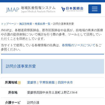
トップページ
>
施設別検索
>
検索結果一覧
> 訪問介護事業所愛
JMAPは、各都道府県医師会、郡市区医師会や会員が、自地域の将来の医療
や介護の提供体制について検討を行う際の参考、ツールとして活用してい
ただくことを目的としています。
当サイトで使用している各種情報の出典は、
各情報のソースについて
をご
参照ください。
訪問介護事業所愛
所属地域
愛媛県
｜
宇摩医療圏
｜
四国中央市
所在地
愛媛県四国中央市土居町上野乙156-8
介護サービ
訪問介護