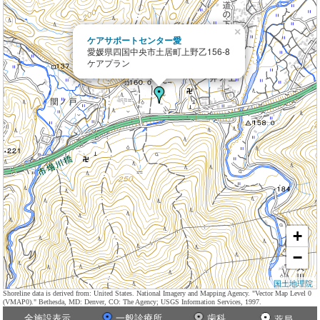
×
ケアサポートセンター愛
愛媛県四国中央市土居町上野乙156-8
ケアプラン
+
−
国土地理院
Shoreline data is derived from: United States. National Imagery and Mapping Agency. "Vector Map Level 0
(VMAP0)." Bethesda, MD: Denver, CO: The Agency; USGS Information Services, 1997.
全施設表示
一般診療所
歯科
薬局