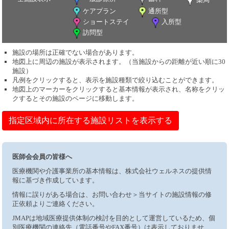
ケアプラン
通所型
ショートステイ
入所型
訪問型
施設の場所は正確でない場合があります。
地図上に周辺の施設が表示されます。（当施設からの距離が近い順に30
施設）
凡例をクリックすると、表示を施設種類で絞り込むことができます。
地図上のマーカーをクリックすると基本情報が表示され、名称をクリッ
クするとその施設のページに移動します。
指定区域内に所在する施設リストを表示する
医師会会員の皆様へ
医療機関や介護事業所の基本情報は、株式会社ウェルネスの提供情
報に基づき作成しています。
情報に誤りがある場合は、お問い合わせ＞当サイトの施設情報の修
正依頼よりご連絡ください。
JMAPは地域医療提供体制の検討を目的として運営しているため、個
別医療機関の連絡先（電話番号やFAX番号）は表示しておりませ