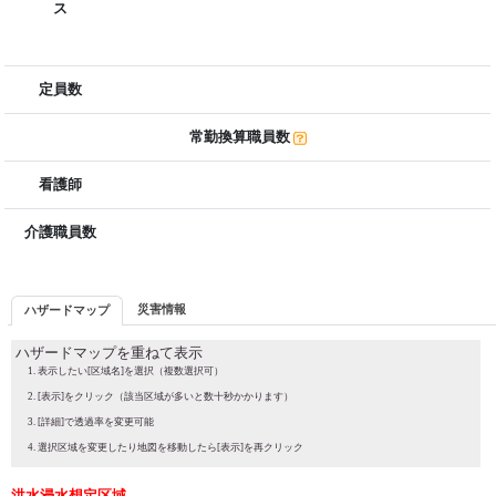
ス
定員数
常勤換算職員数
看護師
介護職員数
災害情報
ハザードマップ
ハザードマップを重ねて表示
表示したい[区域名]を選択（複数選択可）
[表示]をクリック（該当区域が多いと数十秒かかります）
[詳細]で透過率を変更可能
選択区域を変更したり地図を移動したら[表示]を再クリック
洪水浸水想定区域