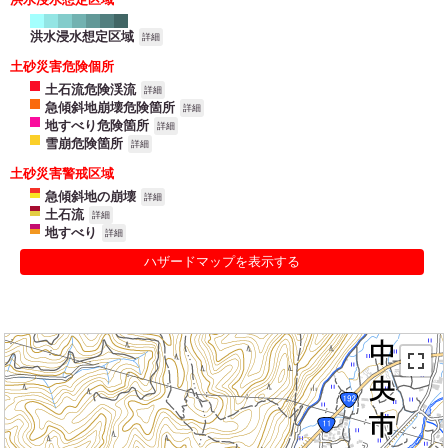
洪水浸水想定区域
詳細
土砂災害危険個所
土石流危険渓流
詳細
急傾斜地崩壊危険箇所
詳細
地すべり危険箇所
詳細
雪崩危険箇所
詳細
土砂災害警戒区域
急傾斜地の崩壊
詳細
土石流
詳細
地すべり
詳細
ハザードマップを表示する