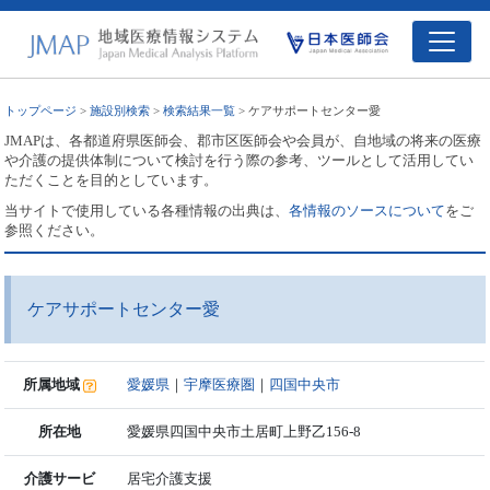
トップページ
>
施設別検索
>
検索結果一覧
> ケアサポートセンター愛
JMAPは、各都道府県医師会、郡市区医師会や会員が、自地域の将来の医療
や介護の提供体制について検討を行う際の参考、ツールとして活用してい
ただくことを目的としています。
当サイトで使用している各種情報の出典は、
各情報のソースについて
をご
参照ください。
ケアサポートセンター愛
所属地域
愛媛県
｜
宇摩医療圏
｜
四国中央市
所在地
愛媛県四国中央市土居町上野乙156-8
介護サービ
居宅介護支援