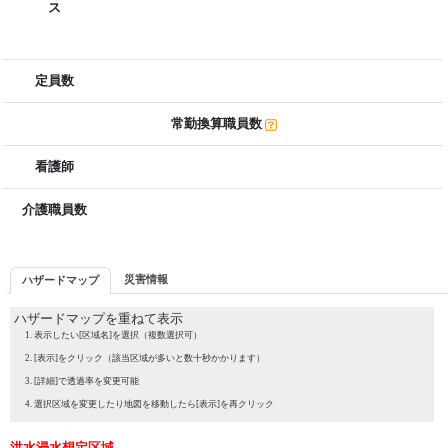
ス
定員数
常勤換算職員数
看護師
介護職員数
災害情報
ハザードマップ
ハザードマップを重ねて表示
表示したい[区域名]を選択（複数選択可）
[表示]をクリック（該当区域が多いと数十秒かかります）
[詳細]で透過率を変更可能
選択区域を変更したり地図を移動したら[表示]を再クリック
洪水浸水想定区域