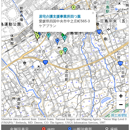
×
居宅介護支援事業所四つ葉
愛媛県四国中央市中之庄町565-3
ケアプラン
+
−
国土地理院
Shoreline data is derived from: United States. National Imagery and Mapping Agency. "Vector Map Level 0
(VMAP0)." Bethesda, MD: Denver, CO: The Agency; USGS Information Services, 1997.
全施設表示
一般診療所
歯科
病院