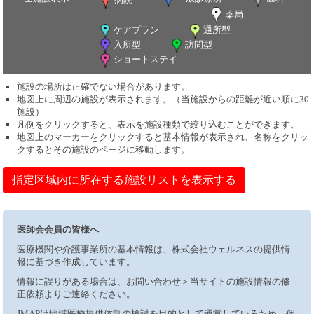
薬局
ケアプラン
通所型
入所型
訪問型
ショートステイ
施設の場所は正確でない場合があります。
地図上に周辺の施設が表示されます。（当施設からの距離が近い順に30
施設）
凡例をクリックすると、表示を施設種類で絞り込むことができます。
地図上のマーカーをクリックすると基本情報が表示され、名称をクリッ
クするとその施設のページに移動します。
指定区域内に所在する施設リストを表示する
医師会会員の皆様へ
医療機関や介護事業所の基本情報は、株式会社ウェルネスの提供情
報に基づき作成しています。
情報に誤りがある場合は、お問い合わせ＞当サイトの施設情報の修
正依頼よりご連絡ください。
JMAPは地域医療提供体制の検討を目的として運営しているため、個