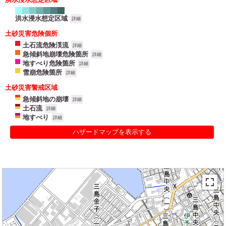
洪水浸水想定区域
詳細
土砂災害危険個所
土石流危険渓流
詳細
急傾斜地崩壊危険箇所
詳細
地すべり危険箇所
詳細
雪崩危険箇所
詳細
土砂災害警戒区域
急傾斜地の崩壊
詳細
土石流
詳細
地すべり
詳細
ハザードマップを表示する