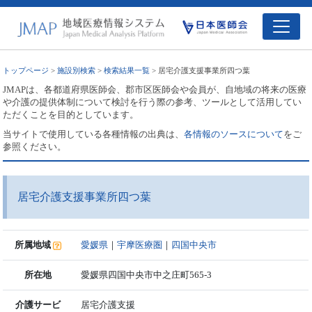
トップページ
>
施設別検索
>
検索結果一覧
> 居宅介護支援事業所四つ葉
JMAPは、各都道府県医師会、郡市区医師会や会員が、自地域の将来の医療
や介護の提供体制について検討を行う際の参考、ツールとして活用してい
ただくことを目的としています。
当サイトで使用している各種情報の出典は、
各情報のソースについて
をご
参照ください。
居宅介護支援事業所四つ葉
所属地域
愛媛県
｜
宇摩医療圏
｜
四国中央市
所在地
愛媛県四国中央市中之庄町565-3
介護サービ
居宅介護支援