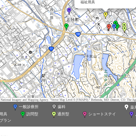
福祉用具
tes. National Imagery and Mapping Agency. "Vector Map Level 0 (VMAP0)." Bethesda, MD: Denver, CO: The Ag
一般診療所
歯科
薬
用具
訪問型
通所型
ショートステイ
プラン