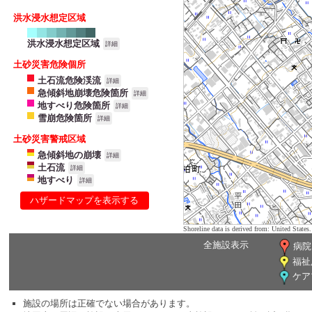
洪水浸水想定区域
洪水浸水想定区域
詳細
土砂災害危険個所
土石流危険渓流
詳細
急傾斜地崩壊危険箇所
詳細
地すべり危険箇所
詳細
雪崩危険箇所
詳細
土砂災害警戒区域
急傾斜地の崩壊
詳細
土石流
詳細
地すべり
詳細
ハザードマップを表示する
Shoreline data is derived from: United Sta
全施設表示
病院
福祉
ケア
施設の場所は正確でない場合があります。