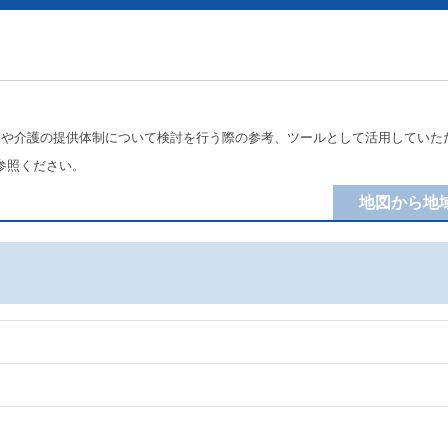
療や介護の提供体制について検討を行う際の参考、ツールとして活用していた
参照ください。
地図から地