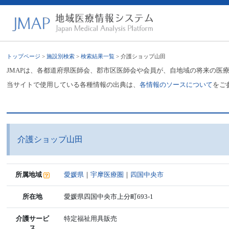
トップページ
>
施設別検索
>
検索結果一覧
> 介護ショップ山田
JMAPは、各都道府県医師会、郡市区医師会や会員が、自地域の将来の医
当サイトで使用している各種情報の出典は、
各情報のソースについて
をご
介護ショップ山田
所属地域
愛媛県
｜
宇摩医療圏
｜
四国中央市
所在地
愛媛県四国中央市上分町693-1
介護サービ
特定福祉用具販売
ス