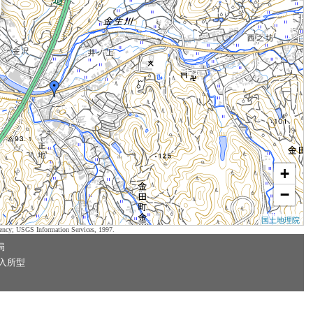
+
−
国土地理院
ency; USGS Information Services, 1997.
局
入所型