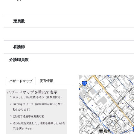
定員数
看護師
介護職員数
災害情報
ハザードマップ
ハザードマップを重ねて表示
表示したい[区域名]を選択（複数選択可）
[表示]をクリック（該当区域が多いと数十
秒かかります）
[詳細]で透過率を変更可能
選択区域を変更したり地図を移動したら[表
示]を再クリック