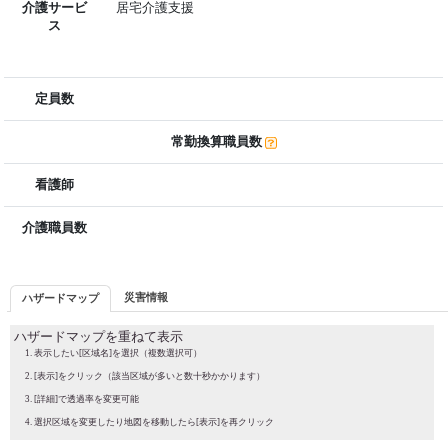
介護サービ
居宅介護支援
ス
定員数
常勤換算職員数
看護師
介護職員数
災害情報
ハザードマップ
ハザードマップを重ねて表示
表示したい[区域名]を選択（複数選択可）
[表示]をクリック（該当区域が多いと数十秒かかります）
[詳細]で透過率を変更可能
選択区域を変更したり地図を移動したら[表示]を再クリック