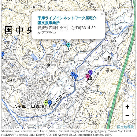
×
宇摩ライブインネットワーク居宅介
護支援事業所
愛媛県四国中央市川之江町3314-32
ケアプラン
+
−
国土地理院
Shoreline data is derived from: United States. National Imagery and Mapping Agency. "Vector Map Level 0
(VMAP0)." Bethesda, MD: Denver, CO: The Agency; USGS Information Services, 1997.