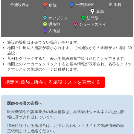
全施設表示
一般診療所
歯科
病院
薬局
ケアプラン
訪問型
通所型
ショートステイ
入所型
施設の場所は正確でない場合があります。
地図上に周辺の施設が表示されます。（当施設からの距離が近い順に30
施設）
凡例をクリックすると、表示を施設種類で絞り込むことができます。
地図上のマーカーをクリックすると基本情報が表示され、名称をクリッ
クするとその施設のページに移動します。
指定区域内に所在する施設リストを表示する
医師会会員の皆様へ
医療機関や介護事業所の基本情報は、株式会社ウェルネスの提供情
報に基づき作成しています。
情報に誤りがある場合は、お問い合わせ＞当サイトの施設情報の修
正依頼よりご連絡ください。