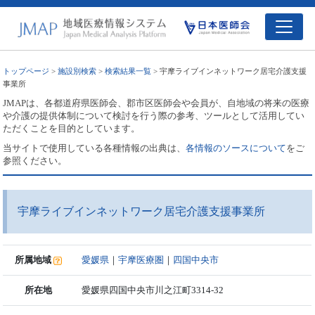
トップページ
>
施設別検索
>
検索結果一覧
> 宇摩ライブインネットワーク居宅介護支援
事業所
JMAPは、各都道府県医師会、郡市区医師会や会員が、自地域の将来の医療
や介護の提供体制について検討を行う際の参考、ツールとして活用してい
ただくことを目的としています。
当サイトで使用している各種情報の出典は、
各情報のソースについて
をご
参照ください。
宇摩ライブインネットワーク居宅介護支援事業所
所属地域
愛媛県
｜
宇摩医療圏
｜
四国中央市
所在地
愛媛県四国中央市川之江町3314-32