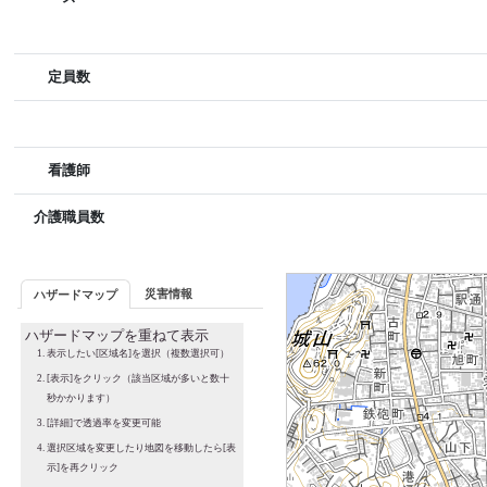
定員数
看護師
介護職員数
災害情報
ハザードマップ
ハザードマップを重ねて表示
表示したい[区域名]を選択（複数選択可）
[表示]をクリック（該当区域が多いと数十
秒かかります）
[詳細]で透過率を変更可能
選択区域を変更したり地図を移動したら[表
示]を再クリック