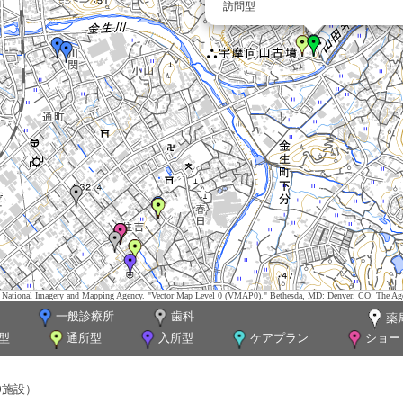
訪問型
tes. National Imagery and Mapping Agency. "Vector Map Level 0 (VMAP0)." Bethesda, MD: Denver, CO: The Ag
一般診療所
歯科
薬
型
通所型
入所型
ケアプラン
ショー
0施設）