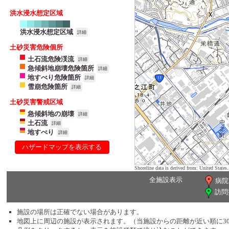
洪水浸水想定区域
洪水浸水想定区域
詳細
土砂災害危険個所
土石流危険渓流
詳細
急傾斜地崩壊危険箇所
詳細
地すべり危険箇所
詳細
雪崩危険箇所
詳細
土砂災害警戒区域
急傾斜地の崩壊
詳細
土石流
詳細
地すべり
詳細
ハザードマップを表示する
Shoreline data is derived from: United Sta
全施設表示
病院
訪問
施設の場所は正確でない場合があります。
地図上に周辺の施設が表示されます。（当施設からの距離が近い順に3