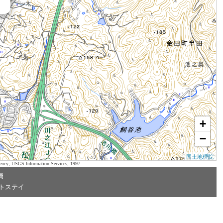
+
−
国土地理院
ency; USGS Information Services, 1997.
局
トステイ