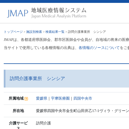
トップページ
>
施設別検索
>
検索結果一覧
> 訪問介護事業所 シンシア
JMAPは、各都道府県医師会、郡市区医師会や会員が、自地域の将来の医
当サイトで使用している各種情報の出典は、
各情報のソースについて
をご
訪問介護事業所 シンシア
所属地域
愛媛県
｜
宇摩医療圏
｜
四国中央市
所在地
愛媛県四国中央市金生町山田井乙17-1ヴィラ・グリーンヒ
介護サービ
訪問介護
ス