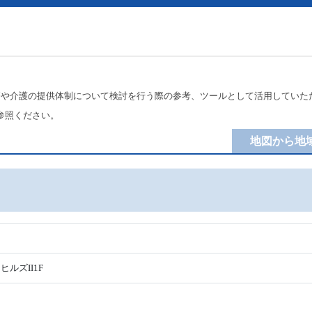
療や介護の提供体制について検討を行う際の参考、ツールとして活用していた
参照ください。
地図から地
ルズII1F