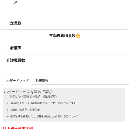
ス
定員数
常勤換算職員数
看護師
介護職員数
災害情報
ハザードマップ
ハザードマップを重ねて表示
表示したい[区域名]を選択（複数選択可）
[表示]をクリック（該当区域が多いと数十秒かかります）
[詳細]で透過率を変更可能
選択区域を変更したり地図を移動したら[表示]を再クリック
洪水浸水想定区域