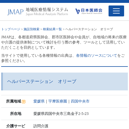
トップページ
>
施設別検索
>
検索結果一覧
> ヘルパーステーション オリーブ
JMAPは、各都道府県医師会、郡市区医師会や会員が、自地域の将来の医療
や介護の提供体制について検討を行う際の参考、ツールとして活用してい
ただくことを目的としています。
当サイトで使用している各種情報の出典は、
各情報のソースについて
をご
参照ください。
ヘルパーステーション オリーブ
所属地域
愛媛県
｜
宇摩医療圏
｜
四国中央市
所在地
愛媛県四国中央市三島金子2-5-23
介護サービ
訪問介護