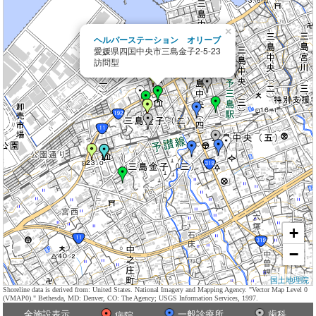
×
ヘルパーステーション オリーブ
愛媛県四国中央市三島金子2-5-23
訪問型
+
−
国土地理院
Shoreline data is derived from: United States. National Imagery and Mapping Agency. "Vector Map Level 0
(VMAP0)." Bethesda, MD: Denver, CO: The Agency; USGS Information Services, 1997.
全施設表示
一般診療所
歯科
病院