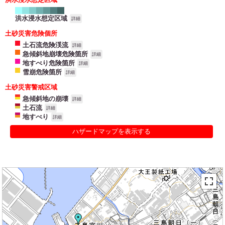
洪水浸水想定区域
詳細
土砂災害危険個所
土石流危険渓流
詳細
急傾斜地崩壊危険箇所
詳細
地すべり危険箇所
詳細
雪崩危険箇所
詳細
土砂災害警戒区域
急傾斜地の崩壊
詳細
土石流
詳細
地すべり
詳細
ハザードマップを表示する