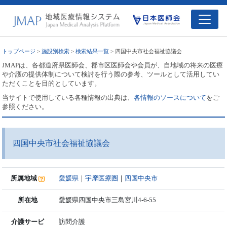
トップページ
>
施設別検索
>
検索結果一覧
> 四国中央市社会福祉協議会
JMAPは、各都道府県医師会、郡市区医師会や会員が、自地域の将来の医療
や介護の提供体制について検討を行う際の参考、ツールとして活用してい
ただくことを目的としています。
当サイトで使用している各種情報の出典は、
各情報のソースについて
をご
参照ください。
四国中央市社会福祉協議会
所属地域
愛媛県
｜
宇摩医療圏
｜
四国中央市
所在地
愛媛県四国中央市三島宮川4-6-55
介護サービ
訪問介護