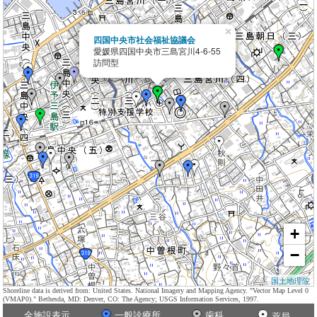
×
四国中央市社会福祉協議会
愛媛県四国中央市三島宮川4-6-55
訪問型
+
−
国土地理院
Shoreline data is derived from: United States. National Imagery and Mapping Agency. "Vector Map Level 0
(VMAP0)." Bethesda, MD: Denver, CO: The Agency; USGS Information Services, 1997.
全施設表示
一般診療所
歯科
薬局