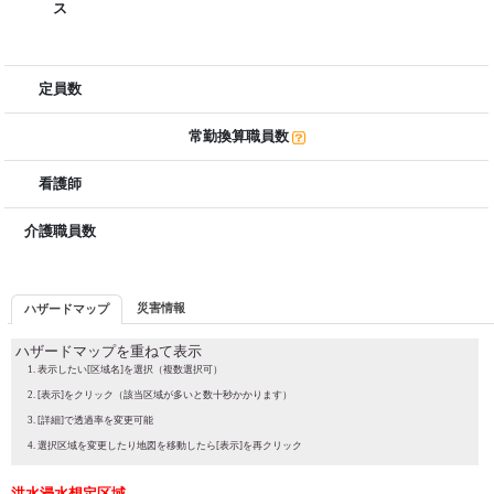
ス
定員数
常勤換算職員数
看護師
介護職員数
災害情報
ハザードマップ
ハザードマップを重ねて表示
表示したい[区域名]を選択（複数選択可）
[表示]をクリック（該当区域が多いと数十秒かかります）
[詳細]で透過率を変更可能
選択区域を変更したり地図を移動したら[表示]を再クリック
洪水浸水想定区域