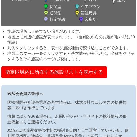
訪問型
ケアプラン
通所型
福祉用具
特定施設
入所型
施設の場所は正確でない場合があります。
地図上に周辺の施設が表示されます。（当施設からの距離が近い順に30
施設）
凡例をクリックすると、表示を施設種類で絞り込むことができます。
地図上のマーカーをクリックすると基本情報が表示され、名称をクリッ
クするとその施設のページに移動します。
指定区域内に所在する施設リストを表示する
医師会会員の皆様へ
医療機関や介護事業所の基本情報は、株式会社ウェルネスの提供情
報に基づき作成しています。
情報に誤りがある場合は、お問い合わせ＞当サイトの施設情報の修
正依頼よりご連絡ください。
JMAPは地域医療提供体制の検討を目的として運営しているため、個
別医療機関の連絡先（電話番号やFAX番号）は表示しておりませ