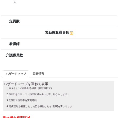
ス
定員数
常勤換算職員数
看護師
介護職員数
災害情報
ハザードマップ
ハザードマップを重ねて表示
表示したい[区域名]を選択（複数選択可）
[表示]をクリック（該当区域が多いと数十秒かかります）
[詳細]で透過率を変更可能
選択区域を変更したり地図を移動したら[表示]を再クリック
洪水浸水想定区域