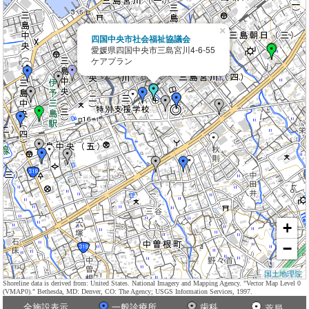
×
四国中央市社会福祉協議会
愛媛県四国中央市三島宮川4-6-55
ケアプラン
+
−
国土地理院
Shoreline data is derived from: United States. National Imagery and Mapping Agency. "Vector Map Level 0
(VMAP0)." Bethesda, MD: Denver, CO: The Agency; USGS Information Services, 1997.
全施設表示
一般診療所
歯科
薬局