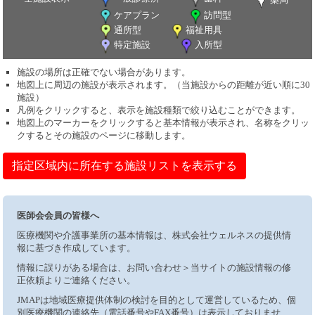
ケアプラン
訪問型
通所型
福祉用具
特定施設
入所型
施設の場所は正確でない場合があります。
地図上に周辺の施設が表示されます。（当施設からの距離が近い順に30
施設）
凡例をクリックすると、表示を施設種類で絞り込むことができます。
地図上のマーカーをクリックすると基本情報が表示され、名称をクリッ
クするとその施設のページに移動します。
指定区域内に所在する施設リストを表示する
医師会会員の皆様へ
医療機関や介護事業所の基本情報は、株式会社ウェルネスの提供情
報に基づき作成しています。
情報に誤りがある場合は、お問い合わせ＞当サイトの施設情報の修
正依頼よりご連絡ください。
JMAPは地域医療提供体制の検討を目的として運営しているため、個
別医療機関の連絡先（電話番号やFAX番号）は表示しておりませ