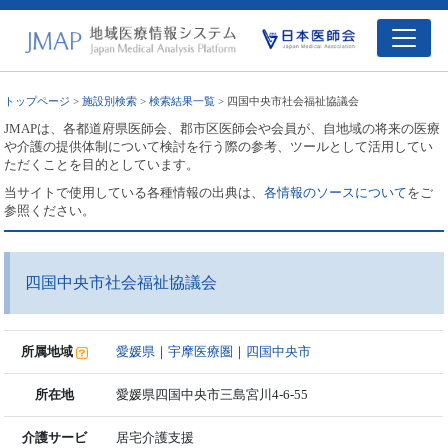
トップページ
>
施設別検索
>
検索結果一覧
> 四国中央市社会福祉協議会
JMAPは、各都道府県医師会、郡市区医師会や会員が、自地域の将来の医療
や介護の提供体制について検討を行う際の参考、ツールとして活用してい
ただくことを目的としています。
当サイトで使用している各種情報の出典は、
各情報のソースについて
をご
参照ください。
四国中央市社会福祉協議会
所属地域
愛媛県
｜
宇摩医療圏
｜
四国中央市
所在地
愛媛県四国中央市三島宮川4-6-55
介護サービ
居宅介護支援