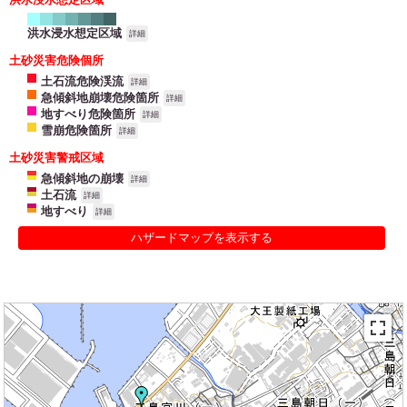
洪水浸水想定区域
詳細
土砂災害危険個所
土石流危険渓流
詳細
急傾斜地崩壊危険箇所
詳細
地すべり危険箇所
詳細
雪崩危険箇所
詳細
土砂災害警戒区域
急傾斜地の崩壊
詳細
土石流
詳細
地すべり
詳細
ハザードマップを表示する