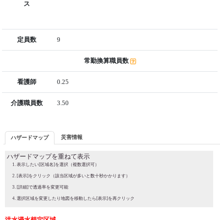
ス
定員数
9
常勤換算職員数
看護師
0.25
介護職員数
3.50
災害情報
ハザードマップ
ハザードマップを重ねて表示
表示したい[区域名]を選択（複数選択可）
[表示]をクリック（該当区域が多いと数十秒かかります）
[詳細]で透過率を変更可能
選択区域を変更したり地図を移動したら[表示]を再クリック
洪水浸水想定区域