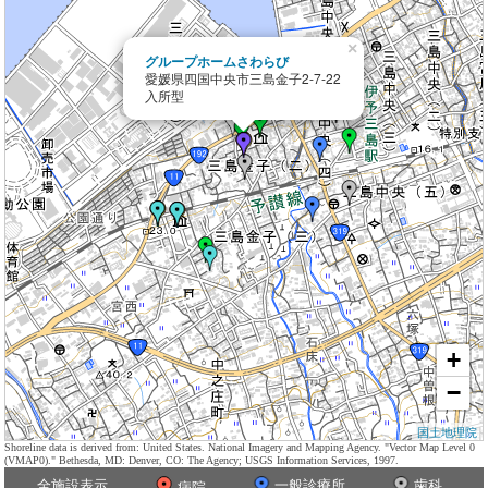
×
グループホームさわらび
愛媛県四国中央市三島金子2-7-22
入所型
+
−
国土地理院
Shoreline data is derived from: United States. National Imagery and Mapping Agency. "Vector Map Level 0
(VMAP0)." Bethesda, MD: Denver, CO: The Agency; USGS Information Services, 1997.
全施設表示
一般診療所
歯科
病院