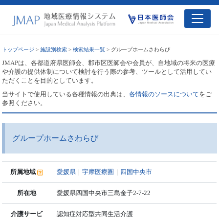
トップページ
>
施設別検索
>
検索結果一覧
> グループホームさわらび
JMAPは、各都道府県医師会、郡市区医師会や会員が、自地域の将来の医療
や介護の提供体制について検討を行う際の参考、ツールとして活用してい
ただくことを目的としています。
当サイトで使用している各種情報の出典は、
各情報のソースについて
をご
参照ください。
グループホームさわらび
所属地域
愛媛県
｜
宇摩医療圏
｜
四国中央市
所在地
愛媛県四国中央市三島金子2-7-22
介護サービ
認知症対応型共同生活介護