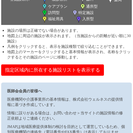
ケアプラン
通所型
訪問型
特定施設
福祉用具
入所型
施設の場所は正確でない場合があります。
地図上に周辺の施設が表示されます。（当施設からの距離が近い順に30
施設）
凡例をクリックすると、表示を施設種類で絞り込むことができます。
地図上のマーカーをクリックすると基本情報が表示され、名称をクリッ
クするとその施設のページに移動します。
指定区域内に所在する施設リストを表示する
医師会会員の皆様へ
医療機関や介護事業所の基本情報は、株式会社ウェルネスの提供情
報に基づき作成しています。
情報に誤りがある場合は、お問い合わせ＞当サイトの施設情報の修
正依頼よりご連絡ください。
JMAPは地域医療提供体制の検討を目的として運営しているため、個
別医療機関の連絡先（電話番号やFAX番号）は表示しておりませ