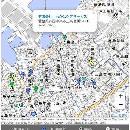
×
有限会社 わかばケアサービス
愛媛県四国中央市三島宮川1-6-10
ケアプラン
+
−
国土地理院
Shoreline data is derived from: United States. National Imagery and Mapping Agency. "Vector Map Level 0
(VMAP0)." Bethesda, MD: Denver, CO: The Agency; USGS Information Services, 1997.
全施設表示
一般診療所
歯科
薬局