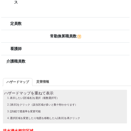
ス
定員数
常勤換算職員数
看護師
介護職員数
災害情報
ハザードマップ
ハザードマップを重ねて表示
表示したい[区域名]を選択（複数選択可）
[表示]をクリック（該当区域が多いと数十秒かかります）
[詳細]で透過率を変更可能
選択区域を変更したり地図を移動したら[表示]を再クリック
洪水浸水想定区域