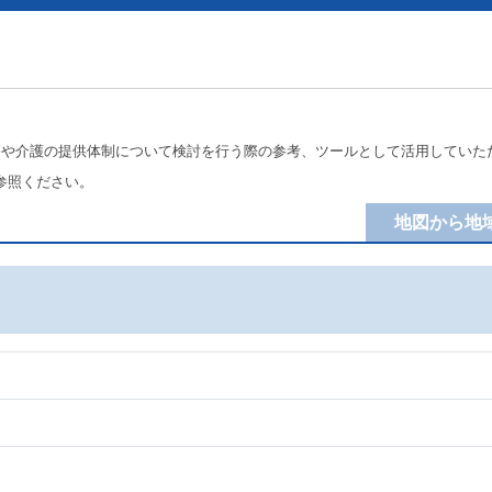
療や介護の提供体制について検討を行う際の参考、ツールとして活用していた
参照ください。
地図から地