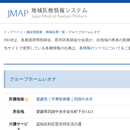
トップページ
>
施設別検索
>
検索結果一覧
> グループホームレオナ
JMAPは、各都道府県医師会、郡市区医師会や会員が、自地域の将来の医
当サイトで使用している各種情報の出典は、
各情報のソースについて
をご
グループホームレオナ
所属地域
愛媛県
｜
宇摩医療圏
｜
四国中央市
所在地
愛媛県四国中央市金生町下分1423
介護サービ
認知症対応型共同生活介護
ス