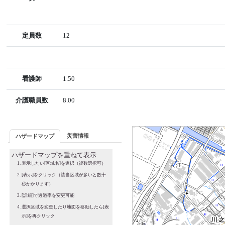
定員数
12
看護師
1.50
介護職員数
8.00
災害情報
ハザードマップ
ハザードマップを重ねて表示
表示したい[区域名]を選択（複数選択可）
[表示]をクリック（該当区域が多いと数十
秒かかります）
[詳細]で透過率を変更可能
選択区域を変更したり地図を移動したら[表
示]を再クリック