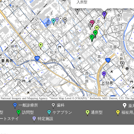
入所型
tes. National Imagery and Mapping Agency. "Vector Map Level 0 (VMAP0)." Bethesda, MD: Denver, CO: The Ag
一般診療所
歯科
薬
型
訪問型
ケアプラン
通所型
福祉用
ートステイ
特定施設