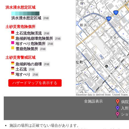
洪水浸水想定区域
洪水浸水想定区域
詳細
土砂災害危険個所
土石流危険渓流
詳細
急傾斜地崩壊危険箇所
詳細
地すべり危険箇所
詳細
雪崩危険箇所
詳細
土砂災害警戒区域
急傾斜地の崩壊
詳細
土石流
詳細
地すべり
詳細
ハザードマップを表示する
Shoreline data is derived from: United Sta
全施設表示
病院
入所
ショ
施設の場所は正確でない場合があります。