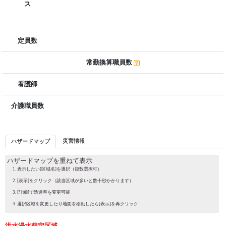
ス
定員数
常勤換算職員数
看護師
介護職員数
災害情報
ハザードマップ
ハザードマップを重ねて表示
表示したい[区域名]を選択（複数選択可）
[表示]をクリック（該当区域が多いと数十秒かかります）
[詳細]で透過率を変更可能
選択区域を変更したり地図を移動したら[表示]を再クリック
洪水浸水想定区域