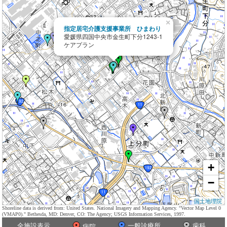
×
指定居宅介護支援事業所 ひまわり
愛媛県四国中央市金生町下分1243-1
ケアプラン
+
−
国土地理院
Shoreline data is derived from: United States. National Imagery and Mapping Agency. "Vector Map Level 0
(VMAP0)." Bethesda, MD: Denver, CO: The Agency; USGS Information Services, 1997.
全施設表示
一般診療所
歯科
病院