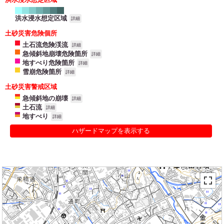
洪水浸水想定区域
詳細
土砂災害危険個所
土石流危険渓流
詳細
急傾斜地崩壊危険箇所
詳細
地すべり危険箇所
詳細
雪崩危険箇所
詳細
土砂災害警戒区域
急傾斜地の崩壊
詳細
土石流
詳細
地すべり
詳細
ハザードマップを表示する