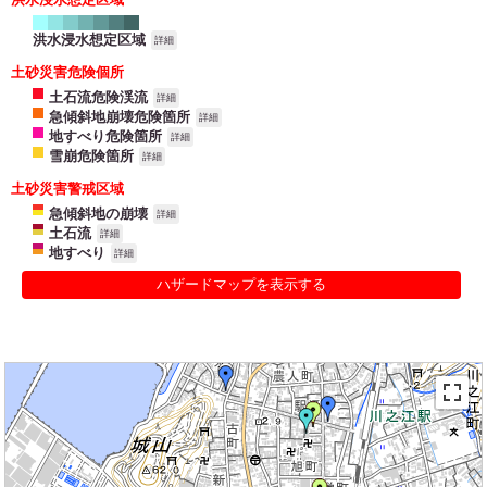
洪水浸水想定区域
詳細
土砂災害危険個所
土石流危険渓流
詳細
急傾斜地崩壊危険箇所
詳細
地すべり危険箇所
詳細
雪崩危険箇所
詳細
土砂災害警戒区域
急傾斜地の崩壊
詳細
土石流
詳細
地すべり
詳細
ハザードマップを表示する