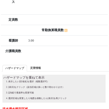
ス
定員数
常勤換算職員数
看護師
3.00
介護職員数
災害情報
ハザードマップ
ハザードマップを重ねて表示
表示したい[区域名]を選択（複数選択可）
[表示]をクリック（該当区域が多いと数十秒かかります）
[詳細]で透過率を変更可能
選択区域を変更したり地図を移動したら[表示]を再クリック
洪水浸水想定区域