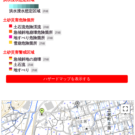
洪水浸水想定区域
詳細
土砂災害危険個所
土石流危険渓流
詳細
急傾斜地崩壊危険箇所
詳細
地すべり危険箇所
詳細
雪崩危険箇所
詳細
土砂災害警戒区域
急傾斜地の崩壊
詳細
土石流
詳細
地すべり
詳細
ハザードマップを表示する