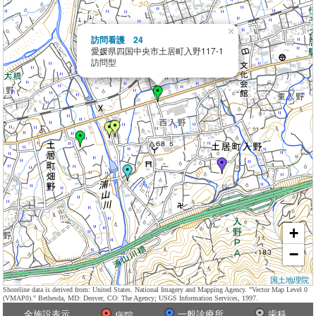
×
訪問看護 24
愛媛県四国中央市土居町入野117-1
訪問型
+
−
国土地理院
Shoreline data is derived from: United States. National Imagery and Mapping Agency. "Vector Map Level 0
(VMAP0)." Bethesda, MD: Denver, CO: The Agency; USGS Information Services, 1997.
全施設表示
一般診療所
歯科
病院