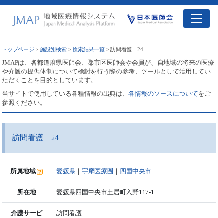
トップページ
>
施設別検索
>
検索結果一覧
> 訪問看護 24
JMAPは、各都道府県医師会、郡市区医師会や会員が、自地域の将来の医療
や介護の提供体制について検討を行う際の参考、ツールとして活用してい
ただくことを目的としています。
当サイトで使用している各種情報の出典は、
各情報のソースについて
をご
参照ください。
訪問看護 24
所属地域
愛媛県
｜
宇摩医療圏
｜
四国中央市
所在地
愛媛県四国中央市土居町入野117-1
介護サービ
訪問看護