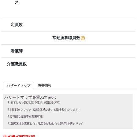
ス
定員数
常勤換算職員数
看護師
介護職員数
災害情報
ハザードマップ
ハザードマップを重ねて表示
表示したい[区域名]を選択（複数選択可）
[表示]をクリック（該当区域が多いと数十秒かかります）
[詳細]で透過率を変更可能
選択区域を変更したり地図を移動したら[表示]を再クリック
洪水浸水想定区域