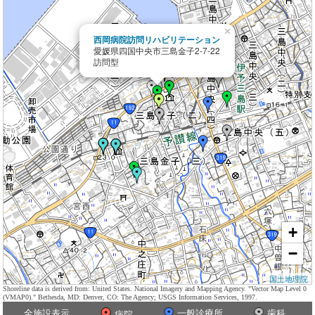
×
西岡病院訪問リハビリテーション
愛媛県四国中央市三島金子2-7-22
訪問型
+
−
国土地理院
Shoreline data is derived from: United States. National Imagery and Mapping Agency. "Vector Map Level 0
(VMAP0)." Bethesda, MD: Denver, CO: The Agency; USGS Information Services, 1997.
全施設表示
一般診療所
歯科
病院