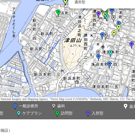
通所型
tes. National Imagery and Mapping Agency. "Vector Map Level 0 (VMAP0)." Bethesda, MD: Denver, CO: The Ag
一般診療所
歯科
薬
型
ケアプラン
訪問型
入所型
0施設）