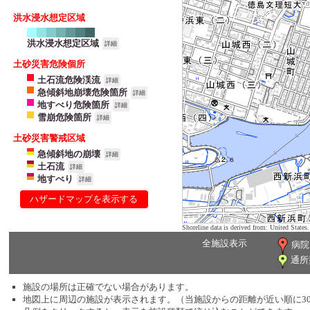
洪水浸水想定区域
洪水浸水想定区域
詳細
土砂災害危険個所
土石流危険渓流
詳細
急傾斜地崩壊危険箇所
詳細
地すべり危険箇所
詳細
雪崩危険箇所
詳細
土砂災害警戒区域
急傾斜地の崩壊
詳細
土石流
詳細
地すべり
詳細
ハザードマップを表示する
Shoreline data is derived from: United Sta
全施設表示
病院
通所
施設の場所は正確でない場合があります。
地図上に周辺の施設が表示されます。（当施設からの距離が近い順に3