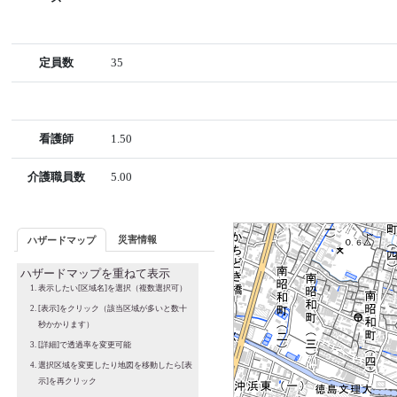
定員数
35
看護師
1.50
介護職員数
5.00
災害情報
ハザードマップ
ハザードマップを重ねて表示
表示したい[区域名]を選択（複数選択可）
[表示]をクリック（該当区域が多いと数十
秒かかります）
[詳細]で透過率を変更可能
選択区域を変更したり地図を移動したら[表
示]を再クリック