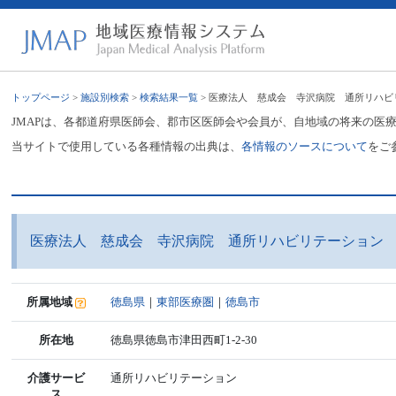
トップページ
>
施設別検索
>
検索結果一覧
> 医療法人 慈成会 寺沢病院 通所リハビ
JMAPは、各都道府県医師会、郡市区医師会や会員が、自地域の将来の医
当サイトで使用している各種情報の出典は、
各情報のソースについて
をご
医療法人 慈成会 寺沢病院 通所リハビリテーション
所属地域
徳島県
｜
東部医療圏
｜
徳島市
所在地
徳島県徳島市津田西町1-2-30
介護サービ
通所リハビリテーション
ス