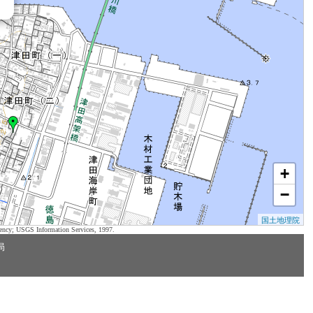
+
−
国土地理院
ency; USGS Information Services, 1997.
局