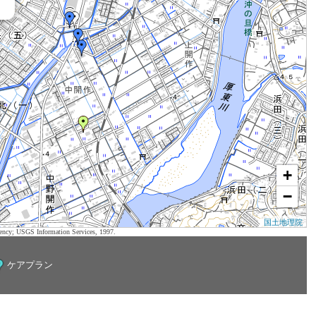
+
−
国土地理院
ency; USGS Information Services, 1997.
ケアプラン