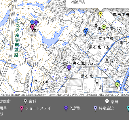
福祉用具
tes. National Imagery and Mapping Agency. "Vector Map Level 0 (VMAP0)." Bethesda, MD: Denver, CO: The Ag
診療所
歯科
薬局
用具
ショートステイ
入所型
特定施設
型