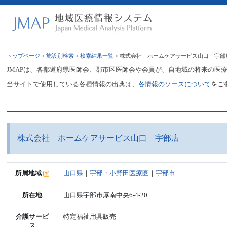
トップページ
>
施設別検索
>
検索結果一覧
> 株式会社 ホームケアサービス山口 宇部
JMAPは、各都道府県医師会、郡市区医師会や会員が、自地域の将来の医
当サイトで使用している各種情報の出典は、
各情報のソースについて
をご
株式会社 ホームケアサービス山口 宇部店
所属地域
山口県
｜
宇部・小野田医療圏
｜
宇部市
所在地
山口県宇部市厚南中央6-4-20
介護サービ
特定福祉用具販売
ス