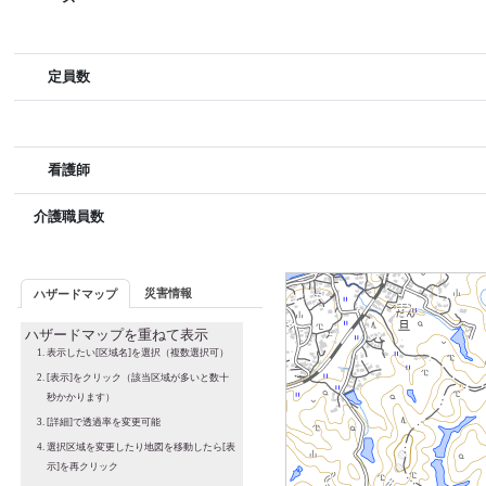
定員数
看護師
介護職員数
災害情報
ハザードマップ
ハザードマップを重ねて表示
表示したい[区域名]を選択（複数選択可）
[表示]をクリック（該当区域が多いと数十
秒かかります）
[詳細]で透過率を変更可能
選択区域を変更したり地図を移動したら[表
示]を再クリック