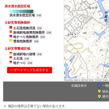
洪水浸水想定区域
洪水浸水想定区域
詳細
土砂災害危険個所
土石流危険渓流
詳細
急傾斜地崩壊危険箇所
詳細
地すべり危険箇所
詳細
雪崩危険箇所
詳細
土砂災害警戒区域
急傾斜地の崩壊
詳細
土石流
詳細
地すべり
詳細
ハザードマップを表示する
Shoreline data is derived from: United Sta
全施設表示
一般
福祉
通所
施設の場所は正確でない場合があります。