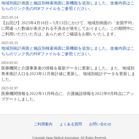
地域別統計画面と施設別検索画面に新機能を追加しました。改修内容はこ
ちらのリンク先のPDFファイルをご参照ください。
2025.05.14
【お詫び】2025年4月16日～5月13日にかけて、地域別画面の「全国平均」
に間違った数値が表示される不具合が発生しておりました。この期間中に
ご利用いただいた方は、あらためてご確認をお願いいたします。
2025.03.25
地域別統計画面と施設別検索画面に新機能を追加しました。改修内容はこ
ちらのリンク先のPDFファイルをご参照ください。
2024.03.01
医療機関と介護事業者の情報を最新データに更新しました。また、地域別
将来推計人口を2023年12月推計値に更新し、地域別統計データを更新しま
した。
2023.02.07
医療機関情報を2022年11月時点に、介護施設情報を2022年9月時点にアッ
プデートしました。
ご利用案内
よくある質問
お問い合わせ
Copyright Japan Medical Association, All Rights Reserved.