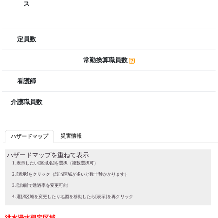
ス
定員数
常勤換算職員数
看護師
介護職員数
災害情報
ハザードマップ
ハザードマップを重ねて表示
表示したい[区域名]を選択（複数選択可）
[表示]をクリック（該当区域が多いと数十秒かかります）
[詳細]で透過率を変更可能
選択区域を変更したり地図を移動したら[表示]を再クリック
洪水浸水想定区域