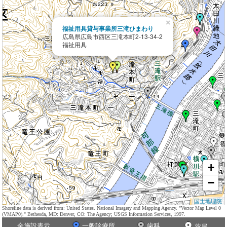
×
福祉用具貸与事業所三滝ひまわり
広島県広島市西区三滝本町2-13-34-2
福祉用具
+
−
国土地理院
Shoreline data is derived from: United States. National Imagery and Mapping Agency. "Vector Map Level 0
(VMAP0)." Bethesda, MD: Denver, CO: The Agency; USGS Information Services, 1997.
全施設表示
一般診療所
歯科
薬局