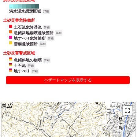
洪水浸水想定区域
詳細
土砂災害危険個所
土石流危険渓流
詳細
急傾斜地崩壊危険箇所
詳細
地すべり危険箇所
詳細
雪崩危険箇所
詳細
土砂災害警戒区域
急傾斜地の崩壊
詳細
土石流
詳細
地すべり
詳細
ハザードマップを表示する