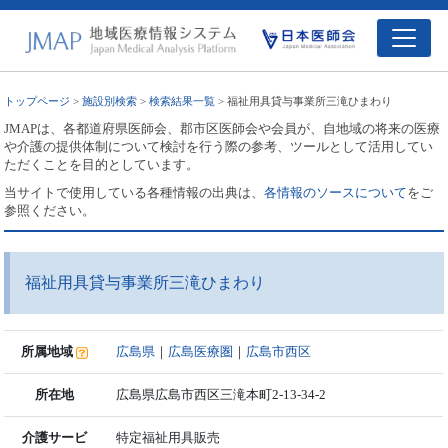
トップページ
>
施設別検索
>
検索結果一覧
> 福祉用具貸与事業所三滝ひまわり
JMAPは、各都道府県医師会、郡市区医師会や会員が、自地域の将来の医療
や介護の提供体制について検討を行う際の参考、ツールとして活用してい
ただくことを目的としています。
当サイトで使用している各種情報の出典は、
各情報のソースについて
をご
参照ください。
福祉用具貸与事業所三滝ひまわり
所属地域
広島県
｜
広島医療圏
｜
広島市西区
所在地
広島県広島市西区三滝本町2-13-34-2
介護サービ
特定福祉用具販売