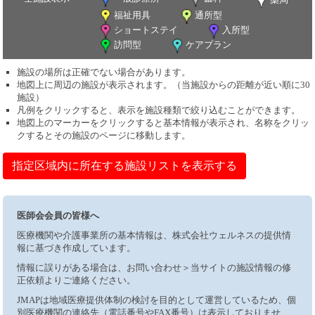
福祉用具
通所型
ショートステイ
入所型
訪問型
ケアプラン
施設の場所は正確でない場合があります。
地図上に周辺の施設が表示されます。（当施設からの距離が近い順に30
施設）
凡例をクリックすると、表示を施設種類で絞り込むことができます。
地図上のマーカーをクリックすると基本情報が表示され、名称をクリッ
クするとその施設のページに移動します。
指定区域内に所在する施設リストを表示する
医師会会員の皆様へ
医療機関や介護事業所の基本情報は、株式会社ウェルネスの提供情
報に基づき作成しています。
情報に誤りがある場合は、お問い合わせ＞当サイトの施設情報の修
正依頼よりご連絡ください。
JMAPは地域医療提供体制の検討を目的として運営しているため、個
別医療機関の連絡先（電話番号やFAX番号）は表示しておりませ