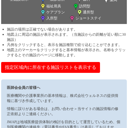
福祉用具
訪問型
ケアプラン
通所型
入所型
ショートステイ
施設の場所は正確でない場合があります。
地図上に周辺の施設が表示されます。（当施設からの距離が近い順に30
施設）
凡例をクリックすると、表示を施設種類で絞り込むことができます。
地図上のマーカーをクリックすると基本情報が表示され、名称をクリッ
クするとその施設のページに移動します。
指定区域内に所在する施設リストを表示する
医師会会員の皆様へ
医療機関や介護事業所の基本情報は、株式会社ウェルネスの提供情
報に基づき作成しています。
情報に誤りがある場合は、お問い合わせ＞当サイトの施設情報の修
正依頼よりご連絡ください。
JMAPは地域医療提供体制の検討を目的として運営しているため、個
別医療機関の連絡先（電話番号やFAX番号）は表示しておりませ