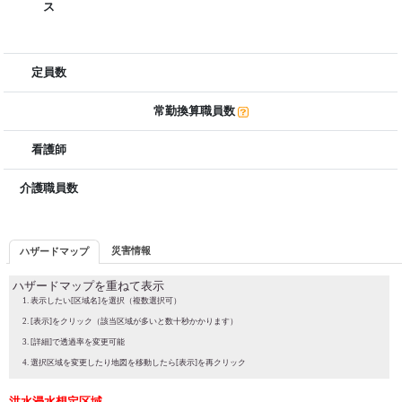
ス
定員数
常勤換算職員数
看護師
介護職員数
災害情報
ハザードマップ
ハザードマップを重ねて表示
表示したい[区域名]を選択（複数選択可）
[表示]をクリック（該当区域が多いと数十秒かかります）
[詳細]で透過率を変更可能
選択区域を変更したり地図を移動したら[表示]を再クリック
洪水浸水想定区域