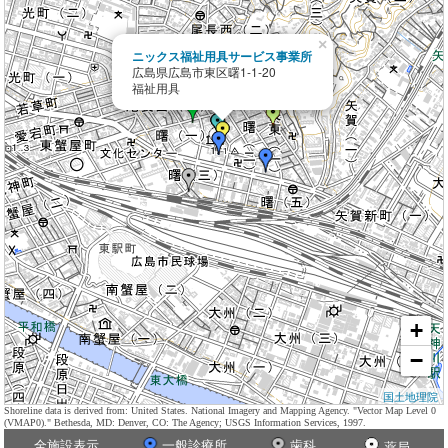
×
ニックス福祉用具サービス事業所
広島県広島市東区曙1-1-20
福祉用具
+
−
国土地理院
Shoreline data is derived from: United States. National Imagery and Mapping Agency. "Vector Map Level 0
(VMAP0)." Bethesda, MD: Denver, CO: The Agency; USGS Information Services, 1997.
全施設表示
一般診療所
歯科
薬局