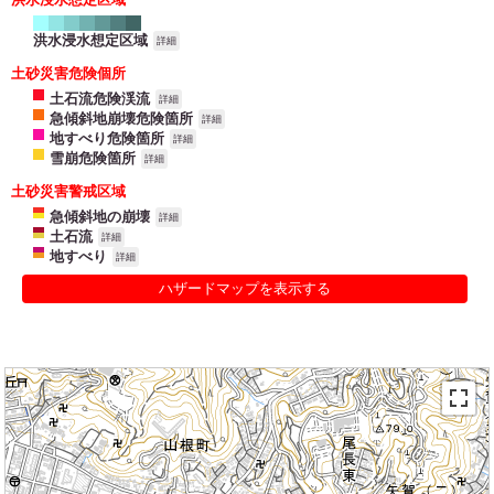
洪水浸水想定区域
詳細
土砂災害危険個所
土石流危険渓流
詳細
急傾斜地崩壊危険箇所
詳細
地すべり危険箇所
詳細
雪崩危険箇所
詳細
土砂災害警戒区域
急傾斜地の崩壊
詳細
土石流
詳細
地すべり
詳細
ハザードマップを表示する