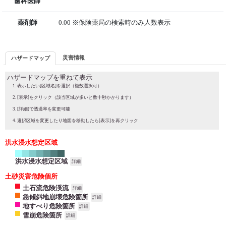
歯科医師
薬剤師
0.00 ※保険薬局の検索時のみ人数表示
災害情報
ハザードマップ
ハザードマップを重ねて表示
表示したい[区域名]を選択（複数選択可）
[表示]をクリック（該当区域が多いと数十秒かかります）
[詳細]で透過率を変更可能
選択区域を変更したり地図を移動したら[表示]を再クリック
洪水浸水想定区域
洪水浸水想定区域
詳細
土砂災害危険個所
土石流危険渓流
詳細
急傾斜地崩壊危険箇所
詳細
地すべり危険箇所
詳細
雪崩危険箇所
詳細