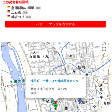
土砂災害警戒区域
急傾斜地の崩壊
詳細
土石流
詳細
地すべり
詳細
ハザードマップを表示する
×
池田町 十勝いけだ地域医療センタ
ー
北海道池田町字西二条5-25
病院