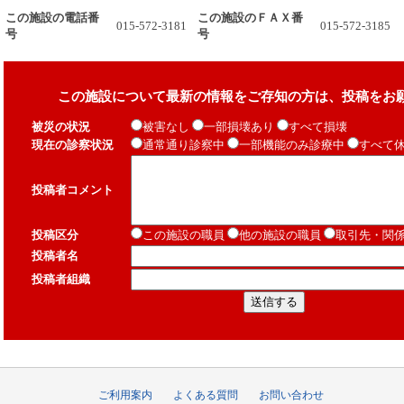
この施設の電話番
この施設のＦＡＸ番
015-572-3181
015-572-3185
号
号
この施設について最新の情報をご存知の方は、投稿をお
被災の状況
被害なし
一部損壊あり
すべて損壊
現在の診察状況
通常通り診察中
一部機能のみ診療中
すべて
投稿者コメント
投稿区分
この施設の職員
他の施設の職員
取引先・関
投稿者名
投稿者組織
ご利用案内
よくある質問
お問い合わせ