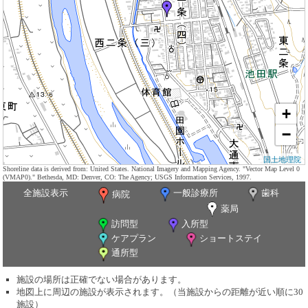
+
−
国土地理院
Shoreline data is derived from: United States. National Imagery and Mapping Agency. "Vector Map Level 0
(VMAP0)." Bethesda, MD: Denver, CO: The Agency; USGS Information Services, 1997.
全施設表示
一般診療所
歯科
病院
薬局
訪問型
入所型
ケアプラン
ショートステイ
通所型
施設の場所は正確でない場合があります。
地図上に周辺の施設が表示されます。（当施設からの距離が近い順に30
施設）