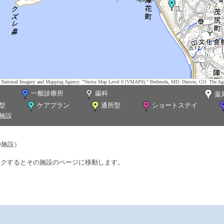
tes. National Imagery and Mapping Agency. "Vector Map Level 0 (VMAP0)." Bethesda, MD: Denver, CO: The Ag
一般診療所
歯科
薬
型
ケアプラン
通所型
ショートステイ
施設
0施設）
ックするとその施設のページに移動します。