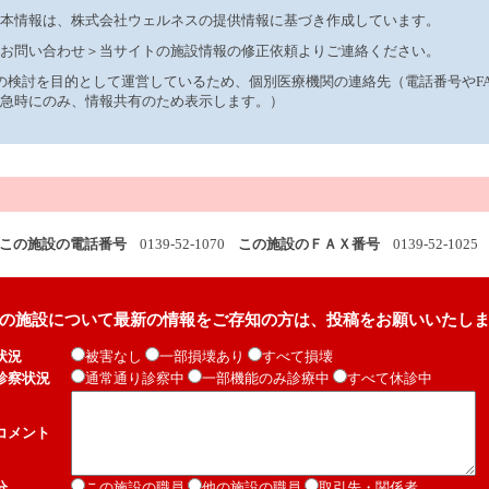
本情報は、株式会社ウェルネスの提供情報に基づき作成しています。
お問い合わせ＞当サイトの施設情報の修正依頼よりご連絡ください。
制の検討を目的として運営しているため、個別医療機関の連絡先（電話番号やF
急時にのみ、情報共有のため表示します。）
この施設の電話番号
0139-52-1070
この施設のＦＡＸ番号
0139-52-1025
の施設について最新の情報をご存知の方は、投稿をお願いいたし
状況
被害なし
一部損壊あり
すべて損壊
診察状況
通常通り診察中
一部機能のみ診療中
すべて休診中
コメント
分
この施設の職員
他の施設の職員
取引先・関係者