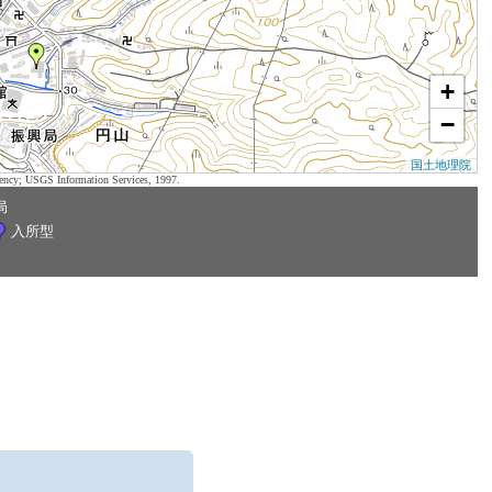
+
−
国土地理院
ency; USGS Information Services, 1997.
局
入所型