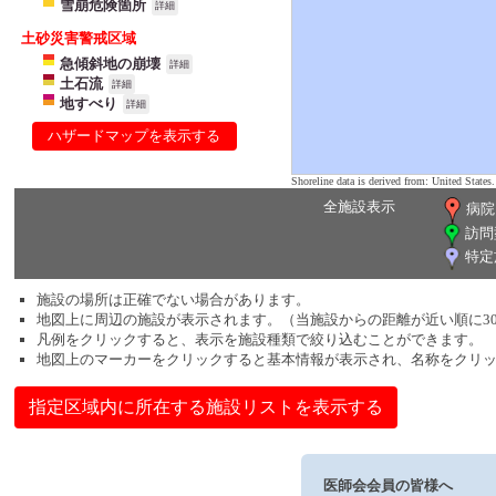
雪崩危険箇所
詳細
土砂災害警戒区域
急傾斜地の崩壊
詳細
土石流
詳細
地すべり
詳細
ハザードマップを表示する
Shoreline data is derived from: United Sta
全施設表示
病院
訪問
特定
施設の場所は正確でない場合があります。
地図上に周辺の施設が表示されます。（当施設からの距離が近い順に3
凡例をクリックすると、表示を施設種類で絞り込むことができます。
地図上のマーカーをクリックすると基本情報が表示され、名称をクリ
指定区域内に所在する施設リストを表示する
医師会会員の皆様へ