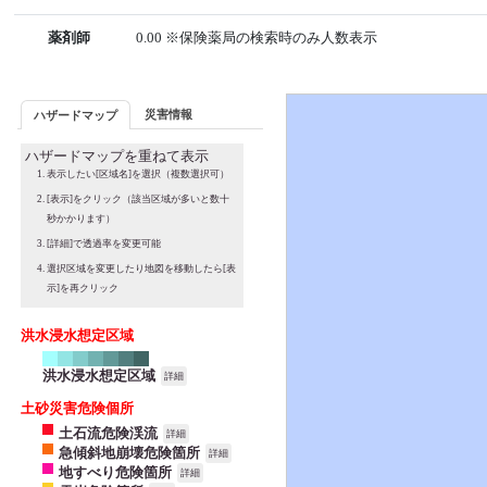
薬剤師
0.00 ※保険薬局の検索時のみ人数表示
災害情報
ハザードマップ
ハザードマップを重ねて表示
表示したい[区域名]を選択（複数選択可）
[表示]をクリック（該当区域が多いと数十
秒かかります）
[詳細]で透過率を変更可能
選択区域を変更したり地図を移動したら[表
示]を再クリック
洪水浸水想定区域
洪水浸水想定区域
詳細
土砂災害危険個所
土石流危険渓流
詳細
急傾斜地崩壊危険箇所
詳細
地すべり危険箇所
詳細