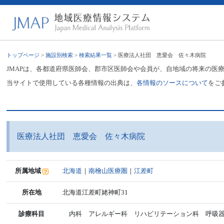
トップページ
>
施設別検索
>
検索結果一覧
> 医療法人社団 恵愛会 佐々木病院
JMAPは、各都道府県医師会、郡市区医師会や会員が、自地域の将来の医
当サイトで使用している各種情報の出典は、
各情報のソースについて
をご
医療法人社団 恵愛会 佐々木病院
所属地域
北海道
｜
南檜山医療圏
｜
江差町
所在地
北海道江差町姥神町31
診療科目
内科 アレルギー科 リハビリテーション科 呼吸器