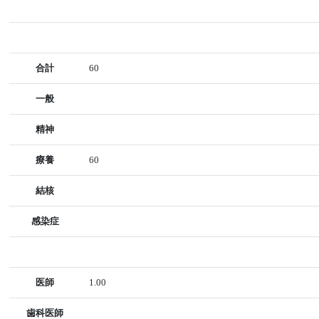
合計
60
一般
精神
療養
60
結核
感染症
医師
1.00
歯科医師