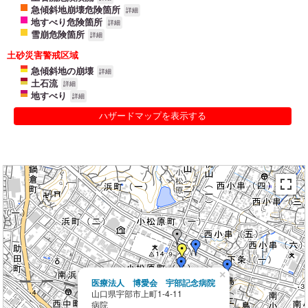
急傾斜地崩壊危険箇所
詳細
地すべり危険箇所
詳細
雪崩危険箇所
詳細
土砂災害警戒区域
急傾斜地の崩壊
詳細
土石流
詳細
地すべり
詳細
ハザードマップを表示する
×
医療法人 博愛会 宇部記念病院
山口県宇部市上町1-4-11
病院