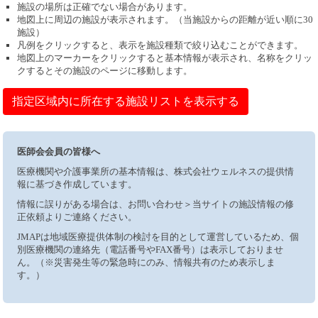
施設の場所は正確でない場合があります。
地図上に周辺の施設が表示されます。（当施設からの距離が近い順に30
施設）
凡例をクリックすると、表示を施設種類で絞り込むことができます。
地図上のマーカーをクリックすると基本情報が表示され、名称をクリッ
クするとその施設のページに移動します。
指定区域内に所在する施設リストを表示する
医師会会員の皆様へ
医療機関や介護事業所の基本情報は、株式会社ウェルネスの提供情
報に基づき作成しています。
情報に誤りがある場合は、お問い合わせ＞当サイトの施設情報の修
正依頼よりご連絡ください。
JMAPは地域医療提供体制の検討を目的として運営しているため、個
別医療機関の連絡先（電話番号やFAX番号）は表示しておりませ
ん。（※災害発生等の緊急時にのみ、情報共有のため表示しま
す。）