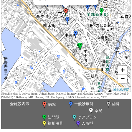
+
−
国土地理院
Shoreline data is derived from: United States. National Imagery and Mapping Agency. "Vector Map Level 0
(VMAP0)." Bethesda, MD: Denver, CO: The Agency; USGS Information Services, 1997.
全施設表示
一般診療所
歯科
病院
薬局
訪問型
ケアプラン
福祉用具
入所型