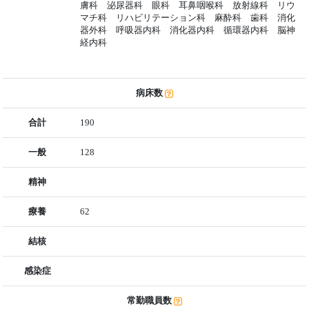
膚科 泌尿器科 眼科 耳鼻咽喉科 放射線科 リウ
マチ科 リハビリテーション科 麻酔科 歯科 消化
器外科 呼吸器内科 消化器内科 循環器内科 脳神
経内科
病床数
合計
190
一般
128
精神
療養
62
結核
感染症
常勤職員数