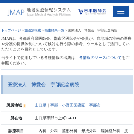
トップページ
>
施設別検索
>
検索結果一覧
> 医療法人 博愛会 宇部記念病院
JMAPは、各都道府県医師会、郡市区医師会や会員が、自地域の将来の医療
や介護の提供体制について検討を行う際の参考、ツールとして活用してい
ただくことを目的としています。
当サイトで使用している各種情報の出典は、
各情報のソースについて
をご
参照ください。
医療法人 博愛会 宇部記念病院
所属地域
山口県
｜
宇部・小野田医療圏
｜
宇部市
所在地
山口県宇部市上町1-4-11
診療科目
内科 外科 整形外科 形成外科 脳神経外科 皮