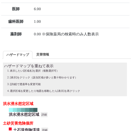
医師
6.00
歯科医師
1.00
薬剤師
0.00 ※保険薬局の検索時のみ人数表示
災害情報
ハザードマップ
ハザードマップを重ねて表示
表示したい[区域名]を選択（複数選択可）
[表示]をクリック（該当区域が多いと数十秒かかります）
[詳細]で透過率を変更可能
選択区域を変更したり地図を移動したら[表示]を再クリック
洪水浸水想定区域
洪水浸水想定区域
詳細
土砂災害危険個所
土石流危険渓流
詳細