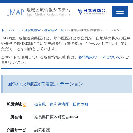
トップページ
>
施設別検索
>
検索結果一覧
> 国保中央病院訪問看護ステーション
JMAPは、各都道府県医師会、郡市区医師会や会員が、自地域の将来の医療
や介護の提供体制について検討を行う際の参考、ツールとして活用してい
ただくことを目的としています。
当サイトで使用している各種情報の出典は、
各情報のソースについて
をご
参照ください。
国保中央病院訪問看護ステーション
所属地域
奈良県
｜
東和医療圏
｜
田原本町
所在地
奈良県田原本町宮古404-1
介護サービ
訪問看護