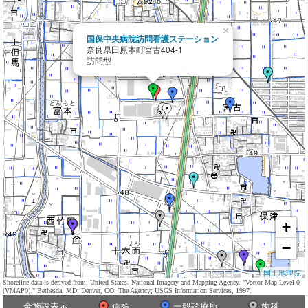
×
国保中央病院訪問看護ステーション
奈良県田原本町宮古404-1
訪問型
+
−
国土地理院
Shoreline data is derived from: United States. National Imagery and Mapping Agency. "Vector Map Level 0
(VMAP0)." Bethesda, MD: Denver, CO: The Agency; USGS Information Services, 1997.
全施設表示
一般診療所
歯科
病院