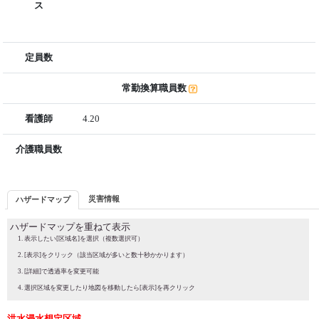
ス
定員数
常勤換算職員数
看護師
4.20
介護職員数
災害情報
ハザードマップ
ハザードマップを重ねて表示
表示したい[区域名]を選択（複数選択可）
[表示]をクリック（該当区域が多いと数十秒かかります）
[詳細]で透過率を変更可能
選択区域を変更したり地図を移動したら[表示]を再クリック
洪水浸水想定区域