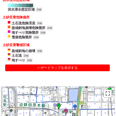
洪水浸水想定区域
詳細
土砂災害危険個所
土石流危険渓流
詳細
急傾斜地崩壊危険箇所
詳細
地すべり危険箇所
詳細
雪崩危険箇所
詳細
土砂災害警戒区域
急傾斜地の崩壊
詳細
土石流
詳細
地すべり
詳細
ハザードマップを表示する