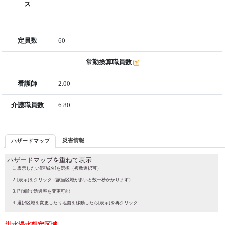
ス
定員数
60
常勤換算職員数
看護師
2.00
介護職員数
6.80
災害情報
ハザードマップ
ハザードマップを重ねて表示
表示したい[区域名]を選択（複数選択可）
[表示]をクリック（該当区域が多いと数十秒かかります）
[詳細]で透過率を変更可能
選択区域を変更したり地図を移動したら[表示]を再クリック
洪水浸水想定区域