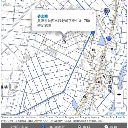
×
香楽園
兵庫県加西市鶉野町字東中条1750
特定施設
+
−
国土地理院
Shoreline data is derived from: United States. National Imagery and Mapping Agency. "Vector Map Level 0
(VMAP0)." Bethesda, MD: Denver, CO: The Agency; USGS Information Services, 1997.
全施設表示
一般診療所
歯科
薬局