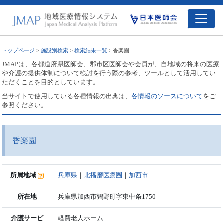
トップページ
>
施設別検索
>
検索結果一覧
> 香楽園
JMAPは、各都道府県医師会、郡市区医師会や会員が、自地域の将来の医療
や介護の提供体制について検討を行う際の参考、ツールとして活用してい
ただくことを目的としています。
当サイトで使用している各種情報の出典は、
各情報のソースについて
をご
参照ください。
香楽園
所属地域
兵庫県
｜
北播磨医療圏
｜
加西市
所在地
兵庫県加西市鶉野町字東中条1750
介護サービ
軽費老人ホーム