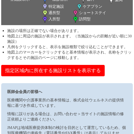
特定施設
ケアプラン
通所型
ショートステイ
入所型
訪問型
施設の場所は正確でない場合があります。
地図上に周辺の施設が表示されます。（当施設からの距離が近い順に30
施設）
凡例をクリックすると、表示を施設種類で絞り込むことができます。
地図上のマーカーをクリックすると基本情報が表示され、名称をクリッ
クするとその施設のページに移動します。
指定区域内に所在する施設リストを表示する
医師会会員の皆様へ
医療機関や介護事業所の基本情報は、株式会社ウェルネスの提供情
報に基づき作成しています。
情報に誤りがある場合は、お問い合わせ＞当サイトの施設情報の修
正依頼よりご連絡ください。
JMAPは地域医療提供体制の検討を目的として運営しているため、個
別医療機関の連絡先（電話番号やFAX番号）は表示しておりませ