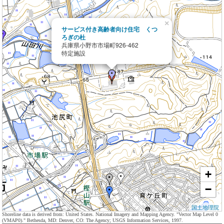
×
サービス付き高齢者向け住宅 くつ
ろぎの杜
兵庫県小野市市場町926-462
特定施設
+
−
国土地理院
Shoreline data is derived from: United States. National Imagery and Mapping Agency. "Vector Map Level 0
(VMAP0)." Bethesda, MD: Denver, CO: The Agency; USGS Information Services, 1997.