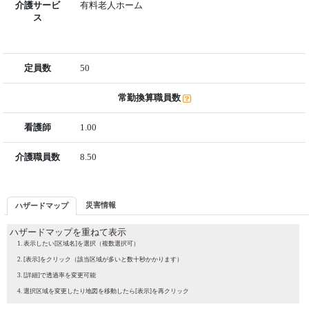
介護サービ
有料老人ホーム
ス
定員数
50
常勤換算職員数
看護師
1.00
介護職員数
8.50
災害情報
ハザードマップ
ハザードマップを重ねて表示
表示したい[区域名]を選択（複数選択可）
[表示]をクリック（該当区域が多いと数十秒かかります）
[詳細]で透過率を変更可能
選択区域を変更したり地図を移動したら[表示]を再クリック