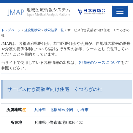
トップページ
>
施設別検索
>
検索結果一覧
> サービス付き高齢者向け住宅 くつろぎの
杜
JMAPは、各都道府県医師会、郡市区医師会や会員が、自地域の将来の医療
や介護の提供体制について検討を行う際の参考、ツールとして活用してい
ただくことを目的としています。
当サイトで使用している各種情報の出典は、
各情報のソースについて
をご
参照ください。
サービス付き高齢者向け住宅 くつろぎの杜
所属地域
兵庫県
｜
北播磨医療圏
｜
小野市
所在地
兵庫県小野市市場町926-462