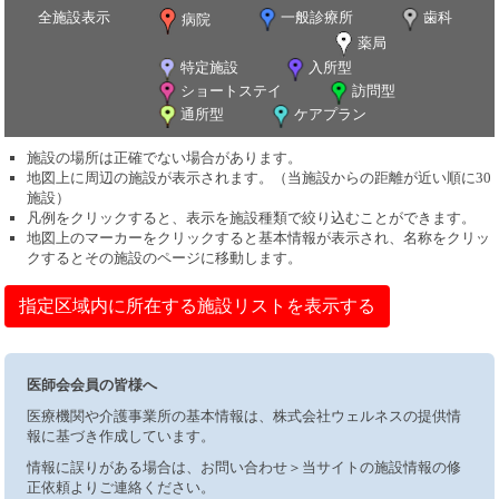
全施設表示
一般診療所
歯科
病院
薬局
特定施設
入所型
ショートステイ
訪問型
通所型
ケアプラン
施設の場所は正確でない場合があります。
地図上に周辺の施設が表示されます。（当施設からの距離が近い順に30
施設）
凡例をクリックすると、表示を施設種類で絞り込むことができます。
地図上のマーカーをクリックすると基本情報が表示され、名称をクリッ
クするとその施設のページに移動します。
指定区域内に所在する施設リストを表示する
医師会会員の皆様へ
医療機関や介護事業所の基本情報は、株式会社ウェルネスの提供情
報に基づき作成しています。
情報に誤りがある場合は、お問い合わせ＞当サイトの施設情報の修
正依頼よりご連絡ください。