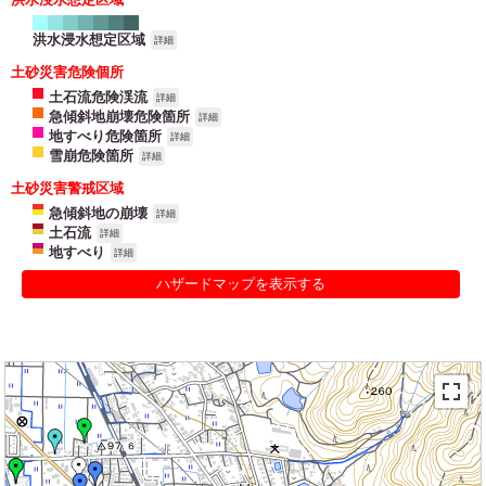
洪水浸水想定区域
詳細
土砂災害危険個所
土石流危険渓流
詳細
急傾斜地崩壊危険箇所
詳細
地すべり危険箇所
詳細
雪崩危険箇所
詳細
土砂災害警戒区域
急傾斜地の崩壊
詳細
土石流
詳細
地すべり
詳細
ハザードマップを表示する