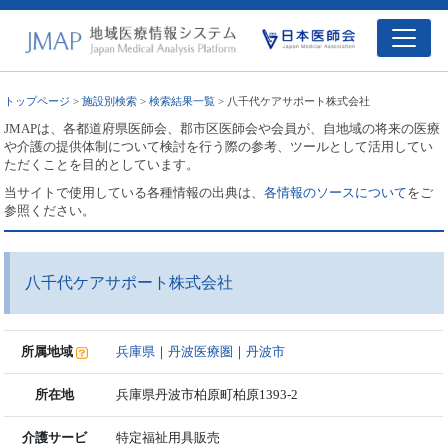
トップページ
>
施設別検索
>
検索結果一覧
> 八千代ケアサポート株式会社
JMAPは、各都道府県医師会、郡市区医師会や会員が、自地域の将来の医療
や介護の提供体制について検討を行う際の参考、ツールとして活用してい
ただくことを目的としています。
当サイトで使用している各種情報の出典は、
各情報のソースについて
をご
参照ください。
八千代ケアサポート株式会社
所属地域
兵庫県
｜
丹波医療圏
｜
丹波市
所在地
兵庫県丹波市柏原町柏原1393-2
介護サービ
特定福祉用具販売