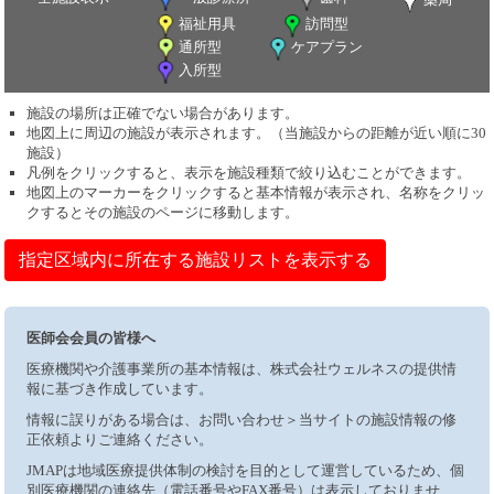
福祉用具
訪問型
通所型
ケアプラン
入所型
施設の場所は正確でない場合があります。
地図上に周辺の施設が表示されます。（当施設からの距離が近い順に30
施設）
凡例をクリックすると、表示を施設種類で絞り込むことができます。
地図上のマーカーをクリックすると基本情報が表示され、名称をクリッ
クするとその施設のページに移動します。
指定区域内に所在する施設リストを表示する
医師会会員の皆様へ
医療機関や介護事業所の基本情報は、株式会社ウェルネスの提供情
報に基づき作成しています。
情報に誤りがある場合は、お問い合わせ＞当サイトの施設情報の修
正依頼よりご連絡ください。
JMAPは地域医療提供体制の検討を目的として運営しているため、個
別医療機関の連絡先（電話番号やFAX番号）は表示しておりませ