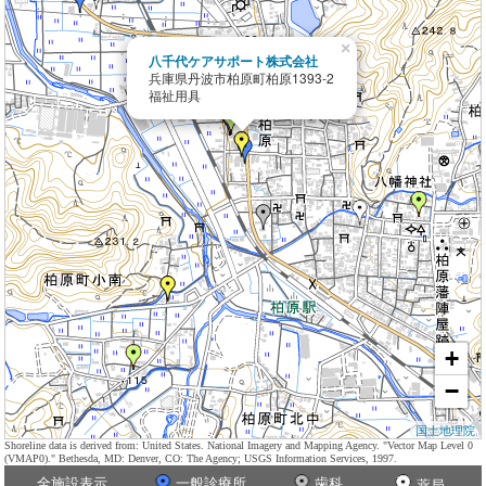
×
八千代ケアサポート株式会社
兵庫県丹波市柏原町柏原1393-2
福祉用具
+
−
国土地理院
Shoreline data is derived from: United States. National Imagery and Mapping Agency. "Vector Map Level 0
(VMAP0)." Bethesda, MD: Denver, CO: The Agency; USGS Information Services, 1997.
全施設表示
一般診療所
歯科
薬局