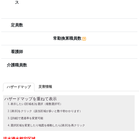
ス
定員数
常勤換算職員数
看護師
介護職員数
災害情報
ハザードマップ
ハザードマップを重ねて表示
表示したい[区域名]を選択（複数選択可）
[表示]をクリック（該当区域が多いと数十秒かかります）
[詳細]で透過率を変更可能
選択区域を変更したり地図を移動したら[表示]を再クリック
洪水浸水想定区域