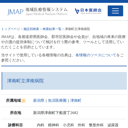
トップページ
>
施設別検索
>
検索結果一覧
> 津南町立津南病院
JMAPは、各都道府県医師会、郡市区医師会や会員が、自地域の将来の医療
や介護の提供体制について検討を行う際の参考、ツールとして活用してい
ただくことを目的としています。
当サイトで使用している各種情報の出典は、
各情報のソースについて
をご
参照ください。
津南町立津南病院
所属地域
新潟県
｜
魚沼医療圏
｜
津南町
所在地
新潟県津南町下船渡丁2682
診療科目
内科 精神科 小児科 外科 整形外科 泌尿器