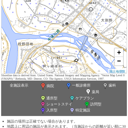
+
−
国土地理院
Shoreline data is derived from: United States. National Imagery and Mapping Agency. "Vector Map Level 0
(VMAP0)." Bethesda, MD: Denver, CO: The Agency; USGS Information Services, 1997.
全施設表示
一般診療所
歯科
病院
薬局
通所型
ケアプラン
ショートステイ
訪問型
入所型
特定施設
施設の場所は正確でない場合があります。
地図上に周辺の施設が表示されます。（当施設からの距離が近い順に30