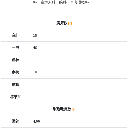
科 産婦人科 眼科 耳鼻咽喉科
病床数
合計
59
一般
40
精神
療養
19
結核
感染症
常勤職員数
医師
4.00