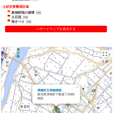
土砂災害警戒区域
急傾斜地の崩壊
詳細
土石流
詳細
地すべり
詳細
ハザードマップを表示する
×
津南町立津南病院
新潟県津南町下船渡丁2682
病院