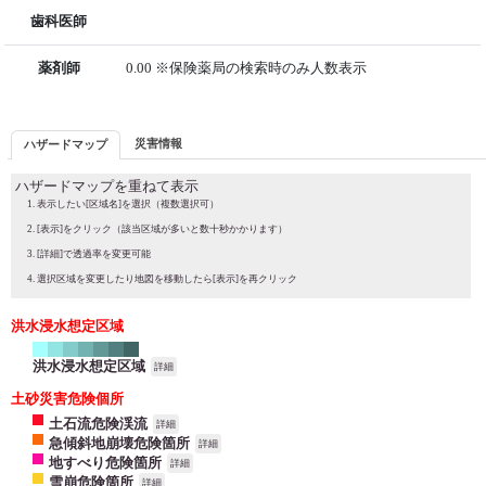
歯科医師
薬剤師
0.00 ※保険薬局の検索時のみ人数表示
災害情報
ハザードマップ
ハザードマップを重ねて表示
表示したい[区域名]を選択（複数選択可）
[表示]をクリック（該当区域が多いと数十秒かかります）
[詳細]で透過率を変更可能
選択区域を変更したり地図を移動したら[表示]を再クリック
洪水浸水想定区域
洪水浸水想定区域
詳細
土砂災害危険個所
土石流危険渓流
詳細
急傾斜地崩壊危険箇所
詳細
地すべり危険箇所
詳細
雪崩危険箇所
詳細