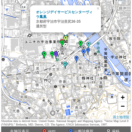
×
オレンジデイサービスセンターヴィ
ラ鳳凰
京都府宇治市宇治里尻36-35
通所型
+
−
国土地理院
Shoreline data is derived from: United States. National Imagery and Mapping Agency. "Vector Map Level 0
(VMAP0)." Bethesda, MD: Denver, CO: The Agency; USGS Information Services, 1997.
全施設表示
一般診療所
歯科
病院