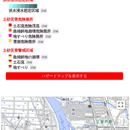
洪水浸水想定区域
詳細
土砂災害危険個所
土石流危険渓流
詳細
急傾斜地崩壊危険箇所
詳細
地すべり危険箇所
詳細
雪崩危険箇所
詳細
土砂災害警戒区域
急傾斜地の崩壊
詳細
土石流
詳細
地すべり
詳細
ハザードマップを表示する