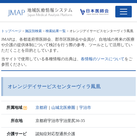
トップページ
>
施設別検索
>
検索結果一覧
> オレンジデイサービスセンターヴィラ鳳凰
JMAPは、各都道府県医師会、郡市区医師会や会員が、自地域の将来の医療
や介護の提供体制について検討を行う際の参考、ツールとして活用してい
ただくことを目的としています。
当サイトで使用している各種情報の出典は、
各情報のソースについて
をご
参照ください。
オレンジデイサービスセンターヴィラ鳳凰
所属地域
京都府
｜
山城北医療圏
｜
宇治市
所在地
京都府宇治市宇治里尻36-35
介護サービ
認知症対応型通所介護