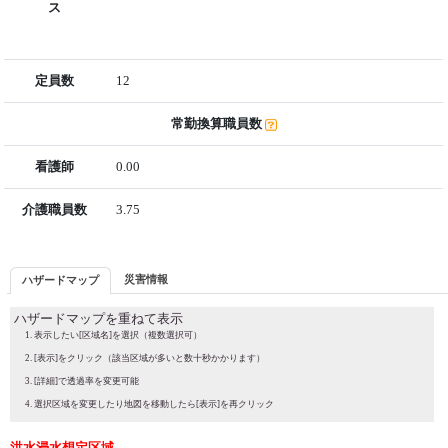
ス
定員数
12
常勤換算職員数
看護師
0.00
介護職員数
3.75
災害情報
ハザードマップ
ハザードマップを重ねて表示
表示したい[区域名]を選択（複数選択可）
[表示]をクリック（該当区域が多いと数十秒かかります）
[詳細]で透過率を変更可能
選択区域を変更したり地図を移動したら[表示]を再クリック
洪水浸水想定区域