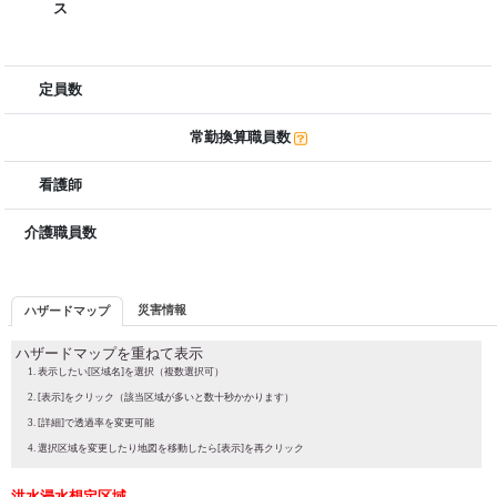
ス
定員数
常勤換算職員数
看護師
介護職員数
災害情報
ハザードマップ
ハザードマップを重ねて表示
表示したい[区域名]を選択（複数選択可）
[表示]をクリック（該当区域が多いと数十秒かかります）
[詳細]で透過率を変更可能
選択区域を変更したり地図を移動したら[表示]を再クリック
洪水浸水想定区域