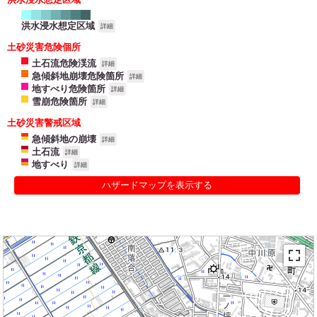
洪水浸水想定区域
詳細
土砂災害危険個所
土石流危険渓流
詳細
急傾斜地崩壊危険箇所
詳細
地すべり危険箇所
詳細
雪崩危険箇所
詳細
土砂災害警戒区域
急傾斜地の崩壊
詳細
土石流
詳細
地すべり
詳細
ハザードマップを表示する