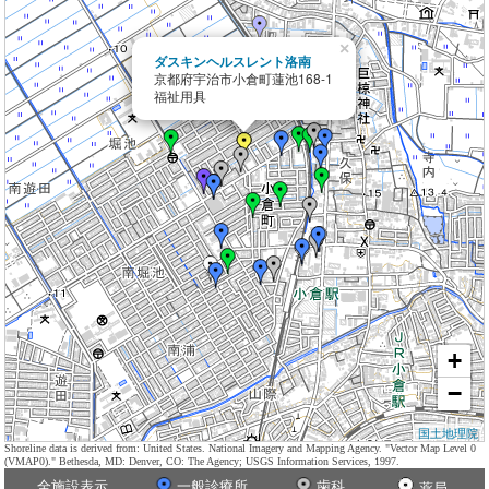
×
ダスキンヘルスレント洛南
京都府宇治市小倉町蓮池168-1
福祉用具
+
−
国土地理院
Shoreline data is derived from: United States. National Imagery and Mapping Agency. "Vector Map Level 0
(VMAP0)." Bethesda, MD: Denver, CO: The Agency; USGS Information Services, 1997.
全施設表示
一般診療所
歯科
薬局