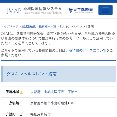
トップページ
>
施設別検索
>
検索結果一覧
> ダスキンヘルスレント洛南
JMAPは、各都道府県医師会、郡市区医師会や会員が、自地域の将来の医療
や介護の提供体制について検討を行う際の参考、ツールとして活用してい
ただくことを目的としています。
当サイトで使用している各種情報の出典は、
各情報のソースについて
をご
参照ください。
ダスキンヘルスレント洛南
所属地域
京都府
｜
山城北医療圏
｜
宇治市
所在地
京都府宇治市小倉町蓮池168-1
介護サービ
福祉用具貸与