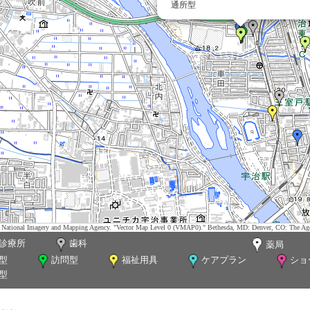
通所型
tes. National Imagery and Mapping Agency. "Vector Map Level 0 (VMAP0)." Bethesda, MD: Denver, CO: The Ag
診療所
歯科
薬局
型
訪問型
福祉用具
ケアプラン
ショ
型