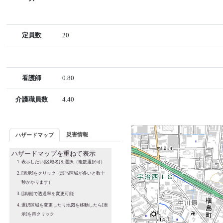
定員数
20
看護師
0.80
介護職員数
4.40
災害情報
ハザードマップ
ハザードマップを重ねて表示
表示したい[区域名]を選択（複数選択可）
[表示]をクリック（該当区域が多いと数十
秒かかります）
[詳細]で透過率を変更可能
選択区域を変更したり地図を移動したら[表
示]を再クリック