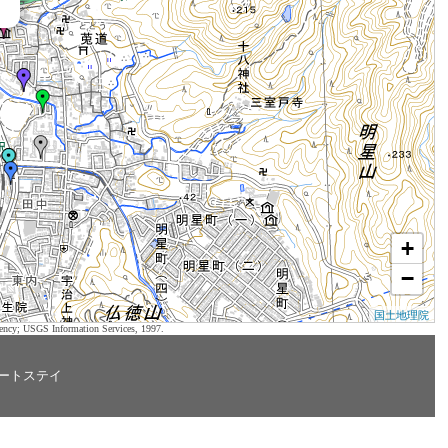
+
−
国土地理院
ency; USGS Information Services, 1997.
ートステイ