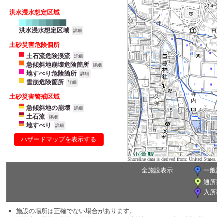
洪水浸水想定区域
洪水浸水想定区域
詳細
土砂災害危険個所
土石流危険渓流
詳細
急傾斜地崩壊危険箇所
詳細
地すべり危険箇所
詳細
雪崩危険箇所
詳細
土砂災害警戒区域
急傾斜地の崩壊
詳細
土石流
詳細
地すべり
詳細
ハザードマップを表示する
Shoreline data is derived from: United Sta
全施設表示
一般
通所
入所
施設の場所は正確でない場合があります。