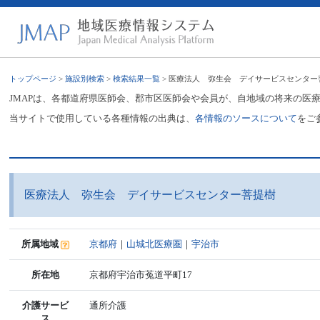
トップページ
>
施設別検索
>
検索結果一覧
> 医療法人 弥生会 デイサービスセンター
JMAPは、各都道府県医師会、郡市区医師会や会員が、自地域の将来の医
当サイトで使用している各種情報の出典は、
各情報のソースについて
をご
医療法人 弥生会 デイサービスセンター菩提樹
所属地域
京都府
｜
山城北医療圏
｜
宇治市
所在地
京都府宇治市菟道平町17
介護サービ
通所介護
ス