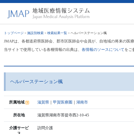
トップページ
>
施設別検索
>
検索結果一覧
> ヘルパーステーション楓
JMAPは、各都道府県医師会、郡市区医師会や会員が、自地域の将来の医
当サイトで使用している各種情報の出典は、
各情報のソースについて
をご
ヘルパーステーション楓
所属地域
滋賀県
｜
甲賀医療圏
｜
湖南市
所在地
滋賀県湖南市菩提寺西2-10-45
介護サービ
訪問介護
ス