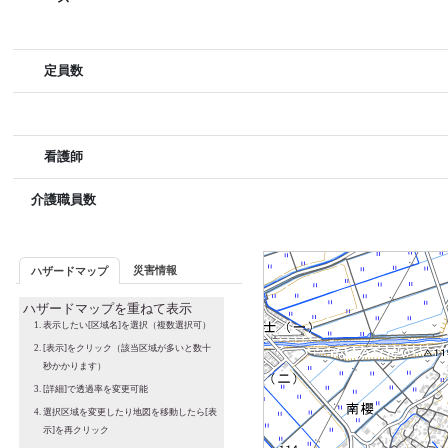
定員数
看護師
介護職員数
災害情報
ハザードマップ
ハザードマップを重ねて表示
表示したい[区域名]を選択（複数選択可）
[表示]をクリック（該当区域が多いと数十
秒かかります）
[詳細]で透過率を変更可能
選択区域を変更したり地図を移動したら[表
示]を再クリック