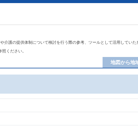
療や介護の提供体制について検討を行う際の参考、ツールとして活用していた
参照ください。
地図から地