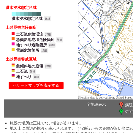
洪水浸水想定区域
洪水浸水想定区域
詳細
土砂災害危険個所
土石流危険渓流
詳細
急傾斜地崩壊危険箇所
詳細
地すべり危険箇所
詳細
雪崩危険箇所
詳細
土砂災害警戒区域
急傾斜地の崩壊
詳細
土石流
詳細
地すべり
詳細
ハザードマップを表示する
Shoreline data is derived from: United Sta
全施設表示
病院
訪問
施設の場所は正確でない場合があります。
地図上に周辺の施設が表示されます。（当施設からの距離が近い順に3