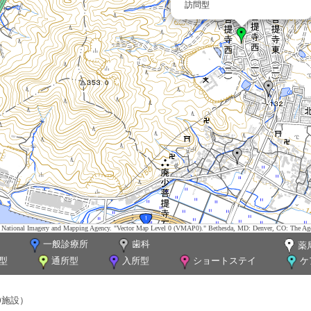
訪問型
tes. National Imagery and Mapping Agency. "Vector Map Level 0 (VMAP0)." Bethesda, MD: Denver, CO: The Ag
一般診療所
歯科
薬
型
通所型
入所型
ショートステイ
ケ
0施設）