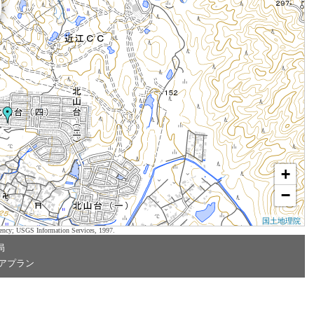
+
−
国土地理院
ency; USGS Information Services, 1997.
局
アプラン