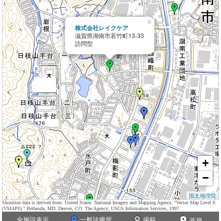
×
株式会社レイクケア
滋賀県湖南市若竹町13-33
訪問型
+
−
国土地理院
Shoreline data is derived from: United States. National Imagery and Mapping Agency. "Vector Map Level 0
(VMAP0)." Bethesda, MD: Denver, CO: The Agency; USGS Information Services, 1997.
全施設表示
一般診療所
歯科
薬局