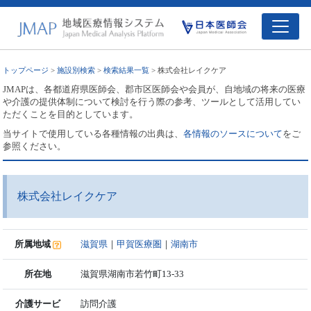
トップページ
>
施設別検索
>
検索結果一覧
> 株式会社レイクケア
JMAPは、各都道府県医師会、郡市区医師会や会員が、自地域の将来の医療
や介護の提供体制について検討を行う際の参考、ツールとして活用してい
ただくことを目的としています。
当サイトで使用している各種情報の出典は、
各情報のソースについて
をご
参照ください。
株式会社レイクケア
所属地域
滋賀県
｜
甲賀医療圏
｜
湖南市
所在地
滋賀県湖南市若竹町13-33
介護サービ
訪問介護