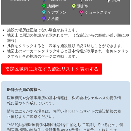
訪問型
通所型
ケアプラン
ショートステイ
入所型
施設の場所は正確でない場合があります。
地図上に周辺の施設が表示されます。（当施設からの距離が近い順に30
施設）
凡例をクリックすると、表示を施設種類で絞り込むことができます。
地図上のマーカーをクリックすると基本情報が表示され、名称をクリッ
クするとその施設のページに移動します。
指定区域内に所在する施設リストを表示する
医師会会員の皆様へ
医療機関や介護事業所の基本情報は、株式会社ウェルネスの提供情
報に基づき作成しています。
情報に誤りがある場合は、お問い合わせ＞当サイトの施設情報の修
正依頼よりご連絡ください。
JMAPは地域医療提供体制の検討を目的として運営しているため、個
別医療機関の連絡先（電話番号やFAX番号）は表示しておりませ