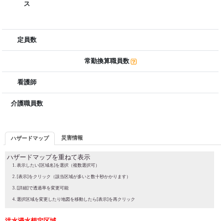
ス
定員数
常勤換算職員数
看護師
介護職員数
災害情報
ハザードマップ
ハザードマップを重ねて表示
表示したい[区域名]を選択（複数選択可）
[表示]をクリック（該当区域が多いと数十秒かかります）
[詳細]で透過率を変更可能
選択区域を変更したり地図を移動したら[表示]を再クリック
洪水浸水想定区域