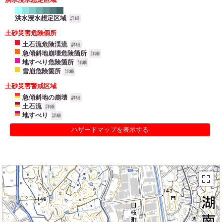
洪水浸水想定区域
詳細
土砂災害危険個所
土石流危険渓流
詳細
急傾斜地崩壊危険箇所
詳細
地すべり危険箇所
詳細
雪崩危険箇所
詳細
土砂災害警戒区域
急傾斜地の崩壊
詳細
土石流
詳細
地すべり
詳細
ハザードマップを表示する